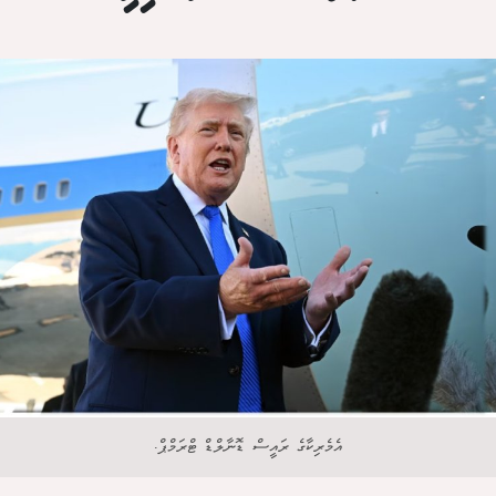
އެމެރިކާގެ ރައީސް ޑޮނާލްޑް ޓްރަމްޕް.