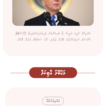
އެމެރިކާގެ ކުރީގެ ރައީސް ޖޯ ބައިޑަންއަށް ޖެހިވަޑައިގެންފައިވާ ޕްރޮސްޓޭޓް
ކެންސަރު ކަށިތަކަށްވުރެ ބޭރަށް ފެތުރި، އޭގެ ސަބަބުން ވަރަށް ބޮޑަށް...
މަގުބޫލު އާޓިކަލް
ޑަބްލިއުއެޗްއޯ