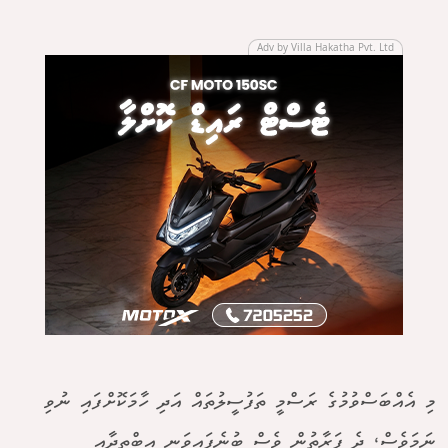
Adv by Villa Hakatha Pvt. Ltd
މި އެއްބަސްވުމުގެ ރަސްމީ ތަފުސީލުތައް އަދި ހާމަކޮށްފައި ނުވި
ނަމަވެސް، ދެ ފަރާތުން ވެސް ބުނެފައިވަނީ އިބްތިދާއީ