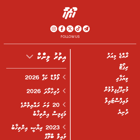
FOLLOW US
ރާއްޖެ މިއަދު
އިތުރު ލިންކް
ރިޕޯޓް
ވޯލްޑް ކަޕް 2026
ވިޔަފާރި
މުނިފޫހިފިލުވުން
ހުރިހާރޯދަ 2026
ލައިފްސްޓައިލް
20 ވަނަ ރައްޔިތުންގެ
ދުނިޔެ
މަޖިލިސް އިންތިޚާބު
2023 ރިޔާސީ އިންތިޚާބު
ލައިވް ބްލޮގް