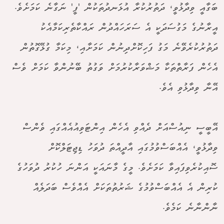
ބަގާއީ ވިދާޅުވީ، ދަތުރުކުރާ އުޅަނދުތަކުން 'ފީ' ނަގާނެ ކަމަށެވެ.
އީރާނުގެ މަގުސަދަކީ އެ ސަރަހައްދުން ރައްކާތެރިކަމާއެކު
ދަތުރުކުރެވޭނެ މަގު ފަހިކޮށްދިނުން ކަމަށާއި، މިކަމާ ގުޅޭގޮތުން
އެހެން ފަރާތްތަކާ މަޝްވަރާކުރުމަށް ވަގުތު ބޭނުންވާ ކަމަށް ވެސް
އޭނާ ވިދާޅުވި އެވެ.
އޭބީސީ ނިއުސްއަށް ދެއްވި އެހެން އިންޓަވިއުއެއްގައި ވެންސް
ވިދާޅުވީ، އެއްބަސްވުމުގައި އާދީއްތަ ދުވަހު ޑިޖިޓަލްކޮށް
ސޮއިކުރެވިފައިވާ ކަމަށެވެ. މީގެ މާނައަކީ އަންނަ ހުކުރު ދުވަހުގެ
ކުރިން އެ އެއްބަސްވުމުގެ ޝަރުތުތަކަށް އެއްވެސް ބަދަލެއް
ނާންނާނެ ކަމެވެ.