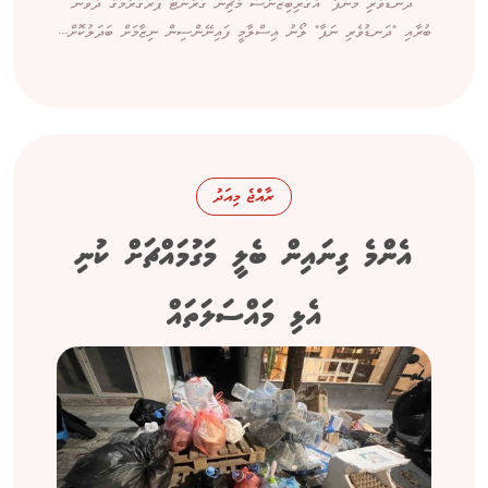
"ދަނޑުވެރި މަންފާ" އެގްރިބިޒްނާސް މެޗިން ގްރާންޓް ޕްރޮގްރާމުގެ ދެވަނަ
ބުރާއި "ދަނޑުވެރި ނަފާ" ލޯނު އިސްލާމީ ފައިނޭންސިން ނިޒާމަށް ބަދަލުކޮށް...
ރާއްޖެ މިއަދު
އެންމެ ގިނައިން ބެލީ މަގުމައްޗަށް ކުނި
އެޅި މައްސަލަތައް