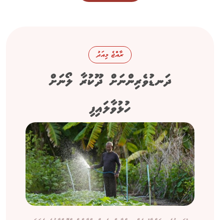
ރާއްޖެ މިއަދު
ދަނޑުވެރިންނަށް ދޫކުރާ ލޯނަށް
ހުޅުވާލައިފި