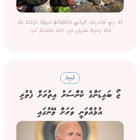
މާލޭ ސިޓީ ކައުންސިލްގެ ކޮމިއުނިޓީ އެންގޭޖްމެންޓް ޔުނިޓުން ހަފުތާއެއް ތެރޭ
އެންމެ ގިނައިން ބަލައިފައި ވަނީ، އާންމު ތަންތަނަށް ކުނި...
ދުނިޔެ
ޖޯ ބައިޑަންގެ ކެންސަރު އިތުރަށް ފެތުރި
އުޅުއްވަނީ ވަރަށް ވޭނުގައި