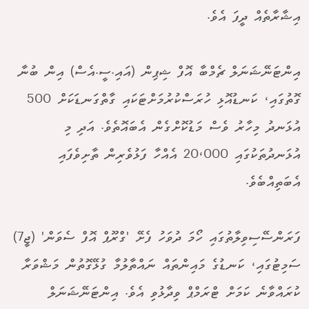
އިޝާރާތެއް ދީފަ އެވެ.
އިންޓަނޭޝަނަލް ޗެމްބާ އޮފް ޝިޕިން (އައި.ސީ.އެސް) އިން ބުނާ
ގޮތުގައި، ކަނޑުއޮޅި ހުރަސްކުރުމަށްޓަކައި ގާތްގަނޑަކަށް 500
އުޅަނދު މިހާރު ވެސް މަޑުކޮށްގެން އެބައޮތެވެ. އަދި މި
އުޅަނދުތަކުގައި 20،000 އެއްހާ ފަޅުވެރިން ތާށިވެފައި
އެބަތިއްބެވެ.
ފަރަންސޭސިވިލާތުގައި ހޯމަ ދުވަހު ފެށޭ 'ގްރޫޕް އޮފް ސެވަން' (ޖީ7)
ސަމިޓުގައި، ކަނޑުގެ މައިންތައް ނައްތާލުމާ ގުޅޭގޮތުން މަޝްވަރާ
ކުރައްވާނެ ކަމަށް ޓްރަމްޕް ވިދާޅުވި އެވެ. އިންޓަނޭޝަނަލް