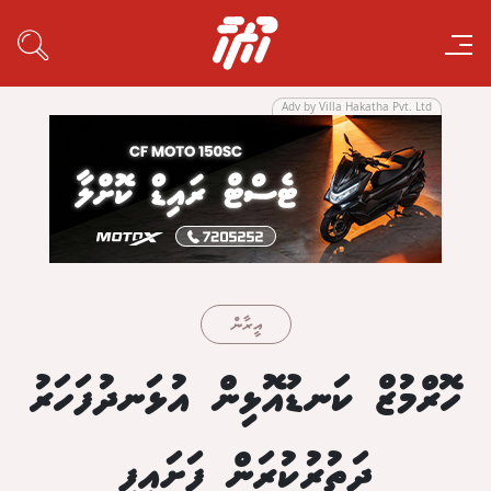
Adv by Villa Hakatha Pvt. Ltd
އީރާން
ހޮރްމުޒް ކަނޑުއޮޅިން އުޅަނދުފަހަރު
ދަތުރުކުރަން ފަށައިފި