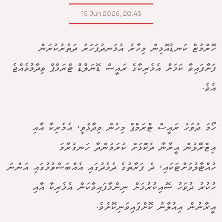
15 Jun 2026, 20:43
ހޮރްމުޒް ކަނޑުއޮޅިން މިހާރު އުޅަނދުފަހަރު ދަތުރުކުރަން
ފަށާފައިވާ ކަމަށް އެމެރިކާގެ ރައީސް ޑޮނަލްޑް ޓްރަމްޕް ވިދާޅުވެއްޖެ
އެވެ.
ހޯމަ ދުވަހު ރައީސް ޓްރަމްޕް މިހެން ވިދާޅުވީ، އެމެރިކާ އާއި
އިޒްރޭލުން އީރާނާ ދެކޮޅަށް ކުރަމުންދާ ހަނގުރާމަ
ހުއްޓާލުމަށްޓަކައި، ދެ ފަރާތުގެ ދެމެދުގައި އެއްބަސްވުމުގައި އަންނަ
ހުކުރު ދުވަހު ސޮއިކުރުމަށް ނިންމާފައިވާކަން އެމެރިކާ އާއި
އީރާނުން އިއުލާނު ކޮށްފައިވަނިކޮށެވެ.