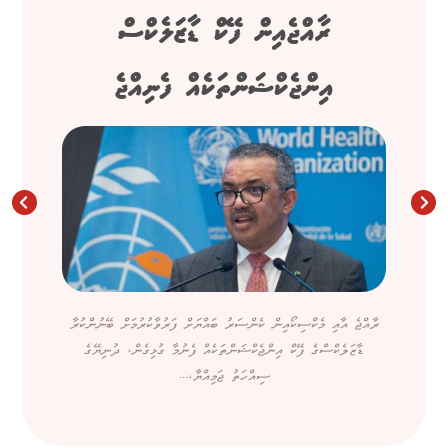
ރާއްޖެއިން ފޭކް ޑާޒަލެކްސް
އިންޖެކްޝަންތަކެއް ފެނިއްޖެ
ރާއްޖެ އާއި މެކްސިކޯއިން ކެންސަރު ބައްޔަށް ފަރުވާކުރުމަށް ބޭނުންކުރާ
ޑާޒަލެކްސްގެ ފޭކް އިންޖެކްޝަންތަކެއް ފެނުމާ ގުޅިގެން، ދުނިޔޭގެ
ސިއްހަތު ޖަމިއްޔާ،...