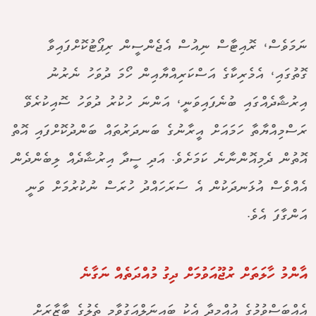
ނަމަވެސް، ރޮއިޓާސް ނިއުސް އެޖެންސީން ރިޕޯޓުކޮށްފައިވާ
ގޮތުގައި، އެމެރިކާގެ އަސްކަރިއްޔާއިން ހޯމަ ދުވަހު ނެރުނު
އިރުޝާދެއްގައި ބުނެފައިވަނީ، އަންނަ ހުކުރު ދުވަހު ސޮއިކުރެވޭ
ރަސްމިއްޔާތާ ހަމައަށް އީރާނުގެ ބަނދަރުތައް ބަންދުކޮށްފައި އޮތް
އޮތުން ދެމިއޮންނާނެ ކަމަށެވެ. އަދި ސީދާ އިރުޝާދެއް ލިބެންދެން
އެއްވެސް އުޅަނދަކުން އެ ސަރަހައްދު ހުރަސް ނުކުރުމަށް ވަނީ
އަންގާފަ އެވެ.
އާންމު ހާލަތަށް ރުޖޫއަވުމަށް ދިގު މުއްދަތެއް ނަގާނެ
އެއްބަސްވުމުގެ އުއްމީދާ އެކު ބައިނަލްއަގުވާމީ ތެލުގެ ބާޒާރަށް