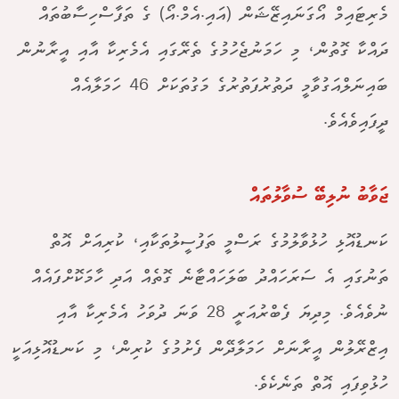
މެރިޓައިމް އޯގަނައިޒޭޝަން (އައި.އެމް.އޯ) ގެ ތަފާސްހިސާބުތައް
ދައްކާ ގޮތުން، މި ހަމަނުޖެހުމުގެ ތެރޭގައި އެމެރިކާ އާއި އީރާނުން
ބައިނަލްއަގުވާމީ ދަތުރުފަތުރުގެ މަގުތަކަށް 46 ހަމަލާއެއް
ދީފައިވެއެވެ.
ޖަވާބު ނުލިބޭ ސުވާލުތައް
ކަނޑުއޮޅި ހުޅުވާލުމުގެ ރަސްމީ ތަފުސީލުތަކާއި، ކުރިއަށް އޮތް
ތަނުގައި އެ ސަރަހައްދު ބަލަހައްޓާނެ ގޮތެއް އަދި ހާމަކޮށްފައެއް
ނުވެއެވެ. މިދިޔަ ފެބްރުއަރީ 28 ވަނަ ދުވަހު އެމެރިކާ އާއި
އިޒްރޭލުން އީރާނަށް ހަމަލާދޭން ފެށުމުގެ ކުރިން، މި ކަނޑުއޮޅިއަކީ
ހުޅުވިފައި އޮތް ތަނެކެވެ.