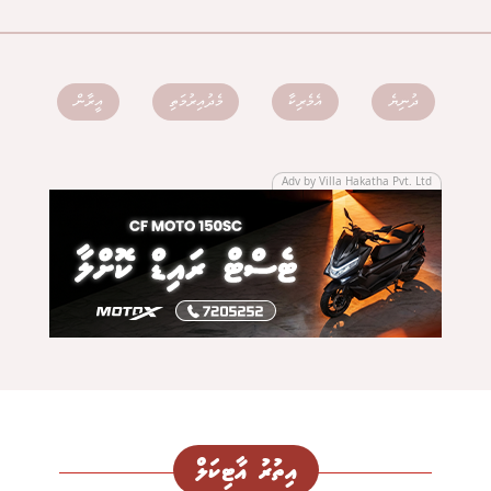
ދުނިޔެ
އެމެރިކާ
މެދުއިރުމަތި
އީރާން
Adv by Villa Hakatha Pvt. Ltd
އިތުރު އާޓިކަލް