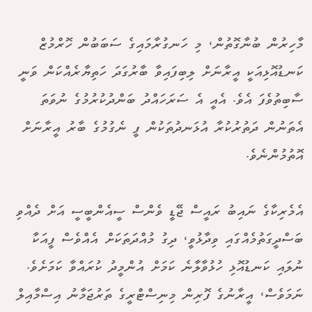
މާހިރުން ބުނާގޮތުން، މި ހަނގުރާމައިގެ ސަބަބުން ހޮރްމުޒް
ކަނޑުއޮޅިއަކީ އީރާނަށް ލިބިފައިވާ ބާރުގަދަ ހަތިޔާރެއްކަން ވަނީ
ސާބިތުވެފަ އެވެ. އެއީ އެ ސަރަހައްދު ބަންދުކުރުމުގެ ނުވަތަ
އެތަނުން ދަތުރުކުރާ އުޅަނދުތަކުން ފީ ނެގުމުގެ ބާރު އީރާނަށް
އޮތުމުންނެވެ.
އެމެރިކާގެ ނައިބު ރައީސް ޖޭޑީ ވެންސް ސީއެންބީސީ އަށް ދެއްވި
ބަސްދީގަތުމެއްގައި ވިދާޅުވީ، ދިގު މުއްދަތަކަށް އެއްވެސް ފީއަކާ
ނުލައި ކަނޑުއޮޅި ހުޅުވާލާނެ ކަމަށް އުންމީދު ކުރައްވާ ކަމަށެވެ.
ނަމަވެސް، އީރާނުގެ ފޮރިން މިނިސްޓްރީގެ ތަރުޖަމާނު އިސްމާއިލް