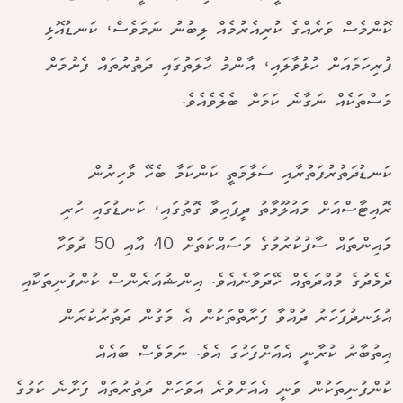
ކޮންމެސް ވަރެއްގެ ކުރިއެރުމެއް ލިބުނު ނަމަވެސް، ކަނޑުއޮޅި
ފުރިހަމައަށް ހުޅުވާލައި، އާންމު ހާލަތުގައި ދަތުރުތައް ފެށުމަށް
މަސްތަކެއް ނަގާނެ ކަމަށް ބެލެވެއެވެ.
ކަނޑުދަތުރުފަތުރާއި ސަލާމަތީ ކަންކަމާ ބެހޭ މާހިރުން
ރޮއިޓާސްއަށް މައުލޫމާތު ދީފައިވާ ގޮތުގައި، ކަނޑުގައި ހުރި
މައިންތައް ސާފުކުރުމުގެ މަސައްކަތަށް 40 އާއި 50 ދުވަހާ
ދެމެދުގެ މުއްދަތެއް ހޭދަވާނެއެވެ. އިންޝުއަރެންސް ކުންފުނިތަކާއި
އުޅަނދުފަހަރު ދުއްވާ ފަރާތްތަކުން އެ މަގުން ދަތުރުކުރަން
އިތުބާރު ކުރާނީ އެއަށްފަހުގަ އެވެ. ނަމަވެސް ބައެއް
ކުންފުނިތަކުން ވަނީ އެއަށްވުރެ އަވަހަށް ދަތުރުތައް ފަށާނެ ކަމުގެ