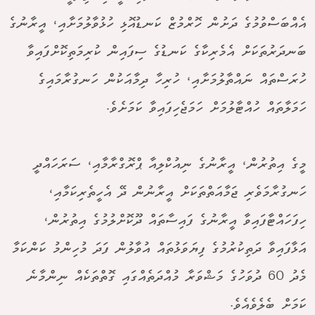
އެއްބަސްވުމުގެ ދަށުން ހޮރްމުޒް ކަނޑުއޮޅި ހުޅުވާލުމަށާއި، އީރާނުގެ
ބަނދަރުތަކަށް އެމެރިކާގެ ކަނޑުގެ ސިފައިން ކުރިމަތިކޮށްފައިވާ
ހުރަސްތައް ނައްތާލުމަށާއި، ހުރިހާ ދިމާއަކުން ހަނގުރާމައިގެ
ހަމަލާތައް ހުއްޓާލުމަށް ހަމަޖެހިފައިވާ ކަމަށެވެ.
މީގެ އިތުރުން، އީރާނުގެ ނިއުކްލިއާ ޕްރޮގްރާމާއި، ސަރަހައްދީ
ހަނގުރާމަވެރި ޖަމާއަތްތަކަށް އީރާނުން ދޭ އެހީތެރިކަމާއި،
ހިފަހައްޓާފައިވާ އީރާނުގެ ފައިސާތައް ދޫކޮށްލުމުގެ އިތުރުން،
އަޅާފައިވާ ދަތިކުރުމުގެ ފިޔަވަޅުތައް އުވާލުން ފަދަ މުހިންމު ކަންކަމާ
މެދު 60 ދުވަހުގެ މަޝްވަރާ މުއްދަތެއްގައި ގޮތްތަކެއް ނިންމާނެ
ކަމަށް ބެލެވެއެވެ.