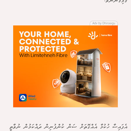
ގުޅިގެންނެވެ.
Adv by Dhiraagu
އެފައިސާ ހުކުމާ އެއްގޮތަށް ސަން ކުންފުނިން ދައްކަމުން ނުވާތީ