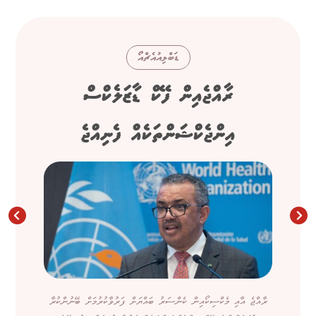
ޑަބްލިއުއެޗްއޯ
ރާއްޖެއިން ފޭކް ޑާޒަލެކްސް
އިންޖެކްޝަންތަކެއް ފެނިއްޖެ
ރާއްޖެ އާއި މެކްސިކޯއިން ކެންސަރު ބައްޔަށް ފަރުވާކުރުމަށް ބޭނުންކުރާ