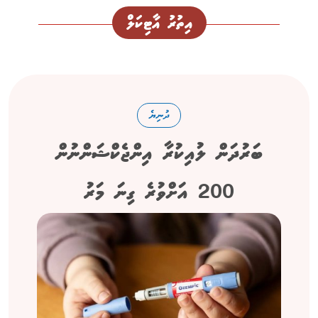
އިތުރު އާޓިކަލް
ދުނިޔެ
ބަރުދަން ލުއިކުރާ އިންޖެކްޝަންނުން
200 އަށްވުރެ ގިނަ މަރު