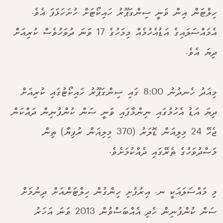
ހިލްޓަން އިން ވަނީ ސިންގަޕޫރު ހައިކޯޓަށް ހުށަހަޅަފަ އެވެ.
އެމައްސަލައިގެ އަޑުއެހުމެއް މިމަހުގެ 17 ވަނަ ދުވަހުވެސް ކުރިއަށް
ދިޔަ އެވެ.
މިއަދު ހެނދުނު 8:00 ގައި ސިންގަޕޫރު ހައިކޯޓުގައި ކުރިއަށް
ދިޔަ އަޑު އެހުމުގައި ނިންމާފައި ވަނީ ސަން ކުންފުނިން ދައްކަން
ޖެހޭ 24 މިލިއަން ޑޮލަރު (370 މިލިއަން ރުފިޔާ) ތިން
މަސްދުވަހުގެ ތެރޭގައި ދެއްކުމަށެވެ.
މި މައްސަލައަކީ ނ. އިރުފުށި ހިންގުން ހިލްޓަންއަށް ދިނުމަށް
ސަން ކުންފުނިން ހެދި އެއްބަސްވުން 2013 ވަނަ އަހަރު