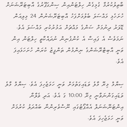
ބާތިލުކުރުމާ ގުޅިގެން ހިލްޓަންއިން ސިންގަޕޫރުގެ އާބިޓަރޭޝަނަށް
ހުށަހެޅި މައްސަލަ ބެލުމަށްފަހު އާބިޓަރޭޝަނުން 24 މިލިއަން
ޑޮލަރު ދިނުމަށް ސަންގެ މައްޗަށް އަމުރުކުރި މައްސަލަ އެވެ.
ނަމަވެސް އެ ފައިސާ އެ ކުންފުނިން ނުދައްކާތީ ހިލްޓަން އިން
ވަނީ އާބިޓްރޭޝަންގެ ނިންމުން ތަންފީޒު ކުރަން ހުށަހަޅައިފަ
އެވެ.
ސިޔާމް މިރޭ މާލެ ވަޑައިގަތުމަށް ވަނީ ހަމަޖެހިފަ އެވެ. ސިޔާމް މާލެ
ވަޑައިގަންނަވާނީ މިރޭ 10:00 ގަ އެވެ. އަދި ވެލާނާ
އިންޓަނޭޝަނަލް އެއާޕޯޓުގައި ނޫސްވެރިންނާ ބައްދަލު ކުރުމަށް
ވަނީ ހަމަޖެހިފަ އެވެ.