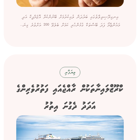
އިނގިރޭސިވިލާތުގައި ބަރުދަން ލުއިކުރުމަށް ބޭނުންކުރާ އޮޒެމްޕިކް އަދި
މައުންޖާރޯ ފަދަ ބޭސްތަކާ ގުޅުންހުރި ކަމަށް ބެލެވޭ 200 އަށްވުރެ ގިނަ...
ވިޔަފާރި
ކްރޫޒްލައިނާތަކުން ރާއްޖެއައި ފަތުރުވެރިންގެ
އަދަދު ދެގުނަ އިތުރު