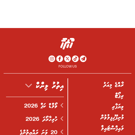
FOLLOW US
ރާއްޖެ މިއަދު
އިތުރު ލިންކް
ރިޕޯޓް
ވޯލްޑް ކަޕް 2026
ވިޔަފާރި
މުނިފޫހިފިލުވުން
ހުރިހާރޯދަ 2026
ލައިފްސްޓައިލް
20 ވަނަ ރައްޔިތުންގެ