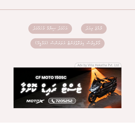
ރާއްޖެ މިއަދު
އަހުމަދު ސިޔާމް މުހައްމަދު
މޯލްޑިވްސް ޑިވެލޮޕްމެންޓް އެލަޔަންސް (އެމްޑީއޭ)
Adv by Villa Hakatha Pvt. Ltd