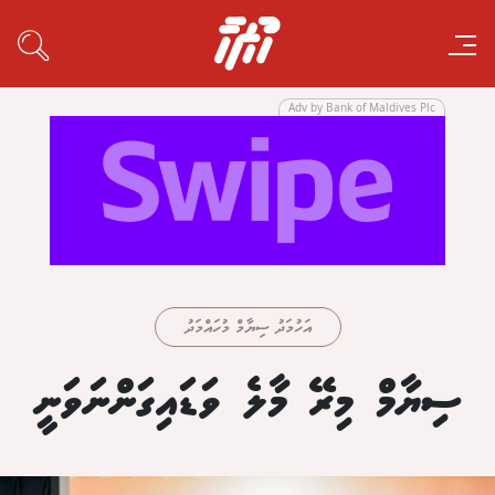
Adv by Bank of Maldives Plc
އަހުމަދު ސިޔާމް މުހައްމަދު
ސިޔާމް މިރޭ މާލެ ވަޑައިގަންނަވަނީ