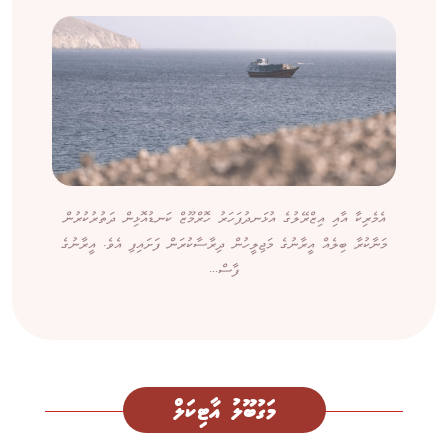
އެމެރިކާ އާއި އިޒްރޭލުގެ އުޅަނދުފަހަރު ހޮރްމޫޒް ކަނޑުއޮޅިން ދަތުރުކުރުން
މަނާކުރާ ބިލެއް އީރާނުގެ މަޖިލީހުން ދިރާސާކުރަން ފަށައިފި އެވެ. އީރާނުގެ
ފާސް...
މަގުބޫލު އާޓިކަލް