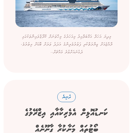
މިދިޔަ އަހަރާ އަޅާބަލާއިރު މިއަހަރުގެ މިހާތަނަށް ކްރޫޒްލައިނާތަކުގައި
ރާއްޖެއަށް ޒިޔާރަތްކުރި ފަތުރުވެރިންގެ އަދަދު ވަރަށް ބޮޑަށް އިތުރުވެ،
ދެގުނައަށްވުރެ މައްޗަށް...
ދުނިޔެ
ކަނޑުއޮޅިން އެމެރިކާއާއި އިޒްރޭލުގެ
ބޯޓުތައް މަނާކުރާ ގާނޫނެއް