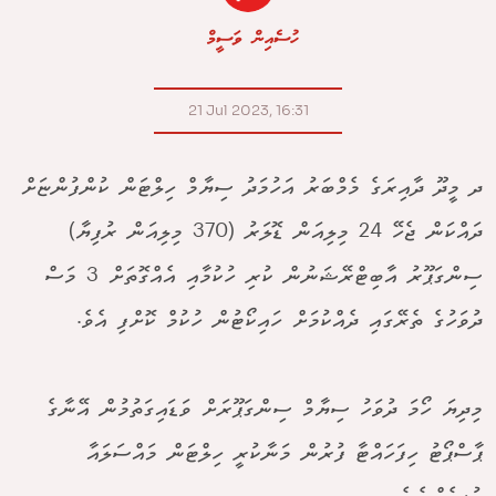
ހުސެއިން ވަސީމް
21 Jul 2023, 16:31
ދ މީދޫ ދާއިރަގެ މެމްބަރު އަހުމަދު ސިޔާމް ހިލްޓަން ކުންފުންޏަށް
ދައްކަން ޖެހޭ 24 މިލިއަން ޑޮލަރު (370 މިލިއަން ރުފިޔާ)
ސިންގަޕޫރު އާބިޓްރޭޝަނުން ކުރި ހުކުމާއި އެއްގޮތަށް 3 މަސް
ދުވަހުގެ ތެރޭގައި ދެއްކުމަށް ހައިކޯޓުން ހުކުމް ކޮށްފި އެވެ.
މިދިޔަ ހޯމަ ދުވަހު ސިޔާމް ސިންގަޕޫރަށް ވަޑައިގަތުމުން އޭނާގެ
ޕާސްޕޯޓު ހިފަހައްޓާ ފުރުން މަނާކުރީ ހިލްޓަން މައްސަލައާ