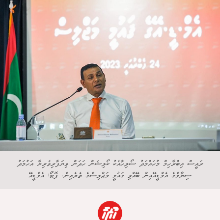
ރައީސް އިބްރާހިމް މުހައްމަދު ސޯލިހާއެކު ކޯލިޝަން ހަދަން ވިޔަފާރިވެރިޔާ އަހުމަދު
ސިޔާމްގެ އެމްޑީއޭއިން ބޭއްވި ގައުމީ މަޖްލިސްގެ ތެރެއިން. ފޮޓޯ: އެމްޑީއޭ