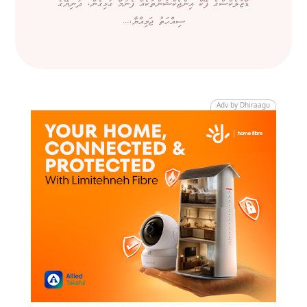
ޑާޒަލެކްސްގެ ފޭކް އިންޖެކްޝަންތަކެއް ފެނުމާ ގުޅިގެން، ދުނިޔޭގެ
ސިއްހަތު ޖަމިއްޔާ،...
Adv by Dhiraagu