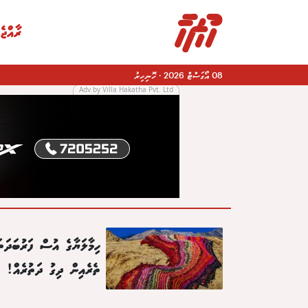
ރާއްޖެ
08 އޯގަސްޓް 2026
·
ހޮނިހިރު
Adv by Villa Hakatha Pvt. Ltd
|
ހިމާލަޔާގެ އުސް ފަރުބަދަތަ
ތެރެއިން ދިގު ދަތުރެއް!