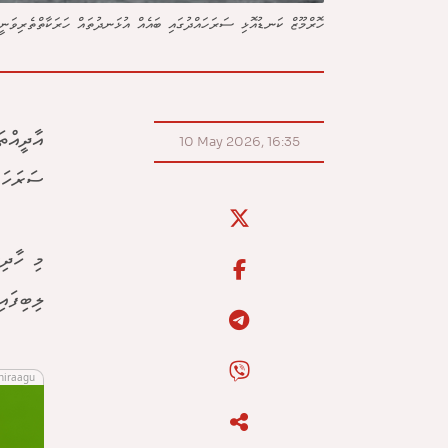
ހޮރްމޫޒް ކަނޑުއޮޅި ސަރަހައްދުގައި ބައެއް އުޅަނދުތައް ހަރަކާތްތެރިވަނ
އާދީއްތ
10 May 2026, 16:35
ސަރަހައ
މި ހާދި
ލިބިފައ
hiraagu