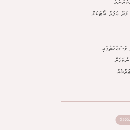
ކުރާނަމަ
މުދާ އުފުލާ ބޯޓަކަށް
މަސައްކަތުގައި
ނެކަމަށް
ވާބެއް
އުމުތައް