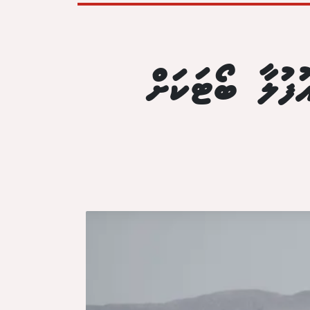
ުފުލާ ބޯޓަކަށް