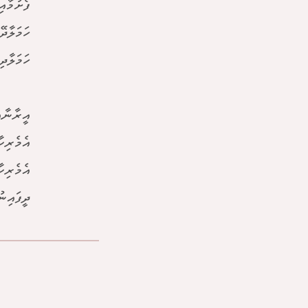
ފެށުމާއ
ހަމަލާދ
ހަމަލާދ
އީރާނާއ
އެމެރިކ
އެމެރިކ
ދީފައިނު