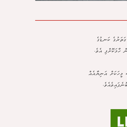
ގަތަރުގެ ކަނޑުގެ
ް ހާމަކޮށްފި އެވެ.
 މީހަކަށް އަނިޔާއެއް
ެފައިވެއެވެ.