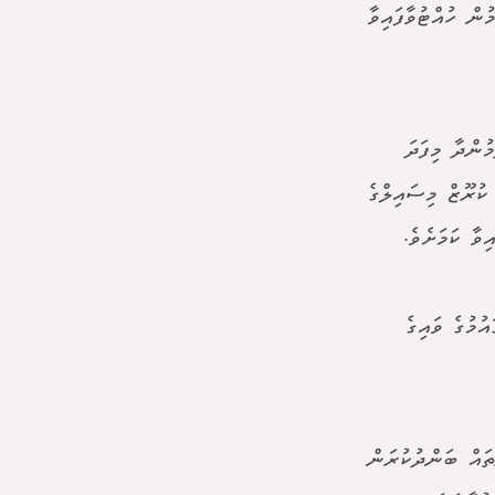
ން ހުއްޓުވާފައިވާ
ުންދާ މިފަދަ
ަލާތައް ފެށުނީއްސުރެ މިހާތަނަށް ޖުމްލަ 551 ބެލިސްޓިކް މިސައިލާއި، 29 ކުރޫޒް މިސައިލްގެ
އުމުގެ ވައިގެ
ތައް ބަންދުކުރަން