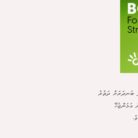
ު ބަނދަރަށް ދަތުރު
ް އަޅަންޖެހޭ
ެ.