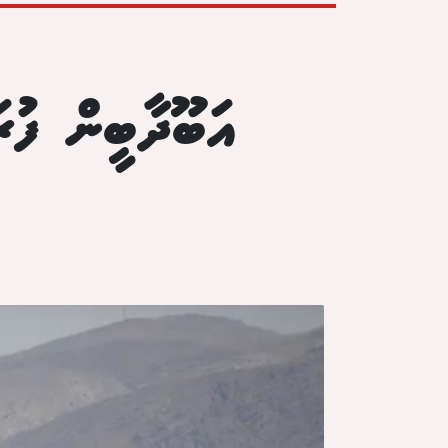
އަބޫދާބީން ފުރަ