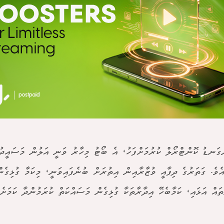
ްގަނޑު ކޮންޓްރޯލް ކުރުމަށްފަހު، އެ ބޯޓު މިހާރު ވަނީ އަލުން މަސައީދ
އެވެ. ގަތަރުގެ ދިފާއީ ވުޒާރާއިން އިތުރަށް ބުނެފައިވަނީ، މިކަމާ ގުޅިގެނ
ތައް އަޅައި، ކަމާބެހޭ އިދާރާތަކާ ގުޅިގެން މަސައްކަތް ކުރަމުންދާ ކަމަށެވ