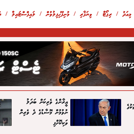
 މިއަދު
/
ރިޕޯޓް
/
ވިޔަފާރި
/
މުނިފޫހިފިލުވުން
/
ލައިފްސްޓައިލް
/
ދ
އީރާންގެ ވެރިކަން ބަދަލު
ކުގެ
ނުވުމުން މޮސާޑުގެ ދެ ވެރިން
ވަކިކޮށްފި