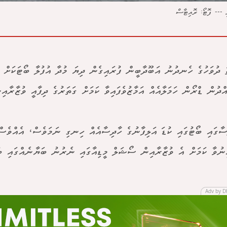
ީ --- ފޮޓޯ: ރޮއިޓާސް
ަ ދުވަހުގެ ހެނދުނު އަބޫދާބީން ފުރައިގެން ދިޔަ މުދާ އުފުލާ ބޯޓަކަށް 
ްދުން ޑްރޯން ހަމަލާއެއް އަމާޒުވެފައިވާ ކަމަށް ގަތަރުގެ ދިފާއީ ވުޒާރާއިނ
ސާގައި ބޯޓުގައި ކުޑަ އަލިފާނުގެ ހާދިސާއެއް ހިނގި ނަމަވެސް، އެއްވެސް
ިނުވާ ކަމަށް އެ ވުޒާރާއިން ސޯޝަލް މީޑިއާގައި ނެރުނު ބަޔާނެއްގައި ބުނ
Adv by D