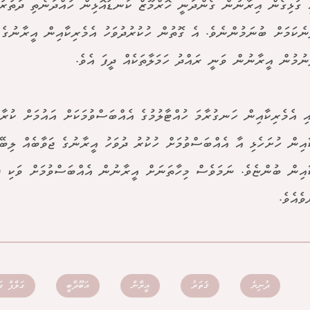
ި ގުޅިގެން އިރާނުން ގެންދަނީ ހޮރްމޫޒް ކަނޑުއޮޅިން ހުއްދަނެތި ދަތުރު
ޭނެކަމަށް ބުނަމުންނެވެ. އެ ގޮތުން ހުކުރުދުވަހު އެމެރިކާއިން އީރާނުގެ 
ިނުމުން އީރާނުން ވަނީ ރައްދު ހަމަލާތަކެއް ދީފަ އެވެ.
ި އެމެރިކާއިން ހަނގުރާމަ ހުއްޓާލުމުގެ އެއްބަސްވުމަކަށް އައުމަށް ކުރާ 
ާއިން ހުށަހެޅި އާ އެއްބަސްވުމަށް ހުކުރު ދުވަހު އީރާނުގެ ޖަވާބެއް ލިބޭ
ާއިން ބުންޏެވެ. ނަމަވެސް މިހާތަނަށް އީރާނުން އެއްބަސްވުމަށް ވަކި ޖަ
ވެއެވެ.
ދުނިޔެ
ޤަތަރު
އީރާން
އަބޫދާބީ
ގަލްފް ގަ