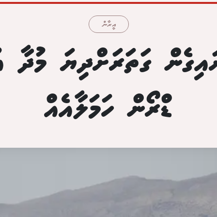
އީރާން
އިގެން ގަތަރަށްދިޔަ މުދާ އ
ޑްރޯން ހަމަލާއެއް