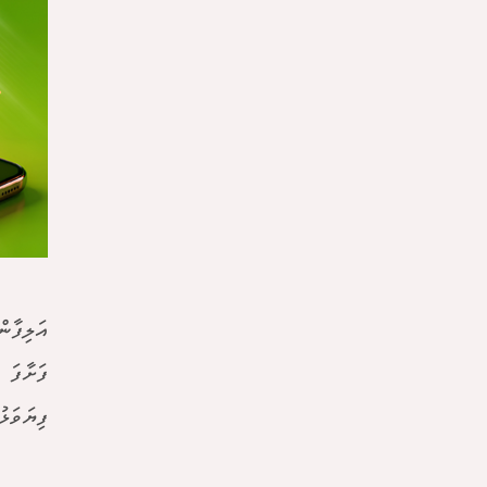
އަލިފާނ
ފަށާފަ 
ފިޔަވަޅު