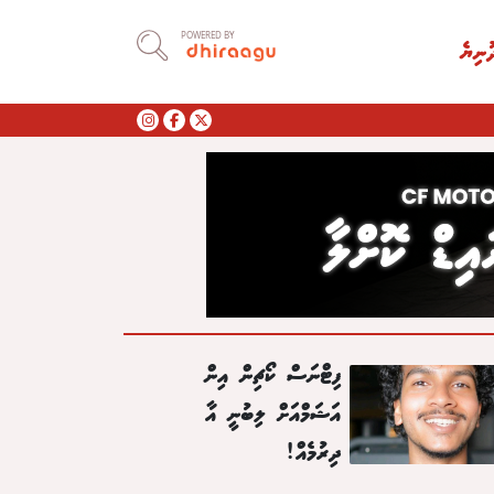
POWERED BY
ުނިޔެ
ފިޓްނަސް ކޯޗިން އިން
އަޝަމްއަށް ލިބުނީ އާ
ދިރުމެއް!