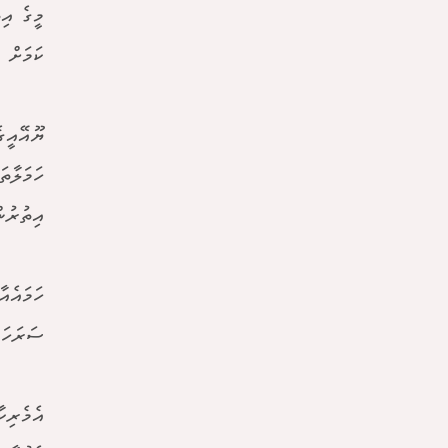
މީގެ އި
ކަމަށް 
ޔޫއޭއީގ
އިތުރުން 2,265 ޑްރޯން (ޔޫއޭވީ) ޔޫއޭއީގެ ވައިގެ ދިފާއީ ނިޒާމުނ
ހަމައެއާ
ސަރަހައ
އެމެރިކ