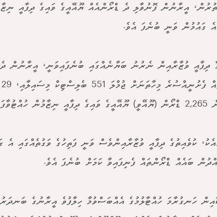
ތުރުން، އީރާނުން ފޮނުވާލި ދެ ޑްރޯންއެއް ޔޫއޭއީގެ ވައިގެ ދިފާއީ ނިޒާމު
އެ ގައުމުން ވަނީ ބުނެފަ އެވެ.
ެ ދިފާއީ ވުޒާރާއިން ނެރުނު ބަޔާނެއްގައި ބުނެފައިވަނީ، އީރާނުން ދެމ
ހަމ
ް ހުއްޓުވާފައިވާ ކަމަށެވެ.
އެކު، ކުވެއިތުގެ ދިފާއީ ވުޒާރާއިންވެސް ވަނީ ފަތިހުގެ ވަގުތެއްގައި އެ ގަ
ްދުން ބައެއް ޑްރޯންތައް ފެނިފައިވާ ކަމަށް ބުނެފަ އެވެ.
ާއިން ހަނގުރާމަ ހުއްޓާލުމުގެ އެއްބަސްވުމާ ހިލާފުވެ އީރާނުގެ ބަނދަރު