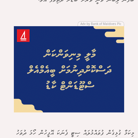
ބޯފެން ލިބުން ވަނީ ވަރަށް ބޮޑަށް ދަތިވެފަ އެވެ.
Adv by Bank of Maldives Plc
މިކަމާ ގުޅިގެން ފުވައްމުލައް ސިޓީ ފެނަކަ އޮފީހުން ހޯމަ ދުވަހު