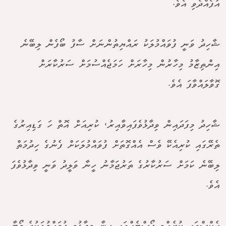
އުފެއްދެވި އެވެ.
ޝާހިދު ވަނީ ފުވައްމުލަކު ރައްޔިތުންނަށް ސާފު ބޯފެން ލިބޭނެ
އިންތިޒާމު މިހާރުން މިހާރަށް ހަމަޖެއްސުމަށް ސަރުކާރަށް
ގޮވާލައްވާފަ އެވެ.
ޝާހިދު މިފަދައިން ވިދާޅުވެފައިވާއިރު، ކުރިއަށް އޮތް ހަ ގަޑިއިރުގެ
ތެރޭގައި ކުރިއެކޭ ވެސް އެއްގޮތަށް ފުވައްމުލަކަށް ފެނުގެ ހިދުމަތް
ލިބޭނެ ކަމަށް ސަރުކާރުގެ ތަރުޖަމާނު ހީނާ ވަލީދު ވަނީ ވިދާޅުވެފަ
އެވެ.