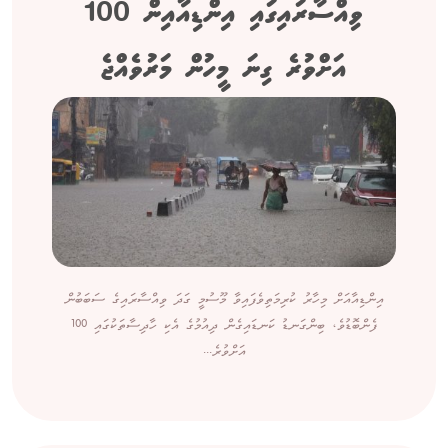
ވިއްސާރައިގައި އިންޑިއާއިން 100
އަށްވުރެ ގިނަ މީހުން މަރުވެއްޖެ
އިންޑިއާއަށް މިހާރު ކުރިމަތިވެފައިވާ މޫސުމީ ގަދަ ވިއްސާރައިގެ ސަބަބުން
ފެންބޮޑުވެ، ބިންގަނޑު ކަނޑައިގެން ދިއުމުގެ އެކި ހާދިސާތަކުގައި 100
އަށްވުރެ...