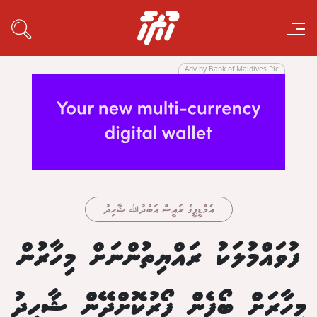
Adv by Bank of Maldives Plc
އެމްޑީޕީގެ ރައީސް އަބުދުﷲ ޝާހިދު
ފުވައްމުލަކު ރައްޔިތުންނަށް މިހާރުން
މިހާރަށް ބޯފެން ފޯރުކޮށްދޭން ޝާހިދު