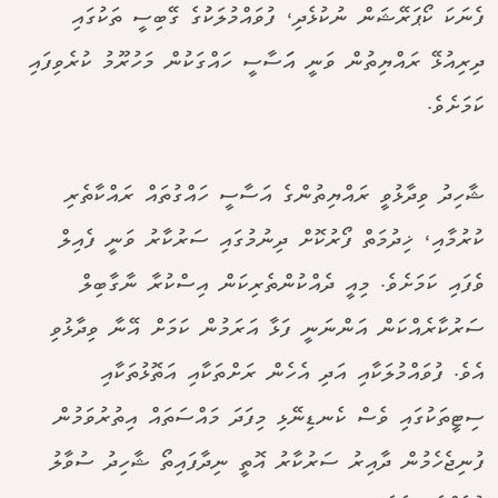
ފެނަކަ ކޯޕަރޭޝަން ނުކުޅެދި، ފުވައްމުލަކުުގެ ގޭބިސީ ތަކުގައި
ދިރިއުޅޭ ރައްޔިތުން ވަނީ އަަސާސީ ހައްގަކުން މަހުރޫމު ކުރެވިފައި
ކަމަށެވެ.
ޝާހިދު ވިދާޅުވީ ރައްޔިތުންގެ އަސާސީ ހައްގުތައް ރައްކާތެރި
ކުރުމާއި، ޚިދުމަތް ފޯރުކޮށް ދިނުމުގައި ސަރުކާރު ވަނީ ފެއިލް
ވެފައި ކަމަށެވެ. މިއީ ދެއްކުންތެރިކަން އިސްކުރާ ނާގާބިލް
ސަރުކާރެއްކަން އަންނަނީ ފަޅާ އަރަމުން ކަމަށް އޭނާ ވިދާޅުވި
އެވެ. ފުވައްމުލަކާއި އަދި އެހެން ރަށްތަކާއި އަތޮޅުތަކާއި
ސިޓީތަކުގައި ވެސް ކެނޑިނޭޅި މިފަދަ މައްސަތައް އިތުރުވަމުން
ފުނިޖެހެމުން ދާއިރު ސަރުކާރު އޮތީ ނިދާފައިތޯ ޝާހިދު ސުވާލު