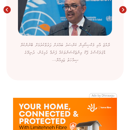
ރާއްޖެ އާއި މެކްސިކޯއިން ކެންސަރު ބައްޔަށް ފަރުވާކުރުމަށް ބޭނުންކުރާ
ޑާޒަލެކްސްގެ ފޭކް އިންޖެކްޝަންތަކެއް ފެނުމާ ގުޅިގެން، ދުނިޔޭގެ
ސިއްހަތު ޖަމިއްޔާ،...
Adv by Dhiraagu