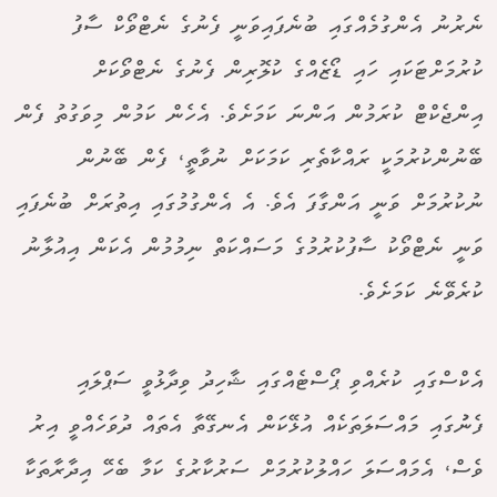
ނެރުނު އެންގުމެއްގައި ބުނެފައިވަނީ ފެނުގެ ނެޓްވޯކް ސާފު
ކުރުމަށްޓަކައި ހައި ޑޯޒެއްގެ ކުލޮރިން ފެނުގެ ނެޓްވޯކަށް
އިންޖެކްޓް ކުރަމުން އަންނަ ކަމަށެވެ. އެހެން ކަމުން މިވަގުތު ފެން
ބޭނުންކުރުމަކީ ރައްކާތެރި ކަމަކަށް ނުވާތީ، ފެން ބޭނުން
ނުކުރުމަށް ވަނީ އަންގާފަ އެވެ. އެ އެންގުމުގައި އިތުރަށް ބުނެފައި
ވަނީ ނެޓްވޯކު ސާފުކުރުމުގެ މަސައްކަތް ނިމުމުން އެކަން އިއުލާނު
ކުރެވޭނެ ކަމަށެވެ.
އެކްސްގައި ކުރެއްވި ޕޯސްޓެއްގައި ޝާހިދު ވިދާޅުވީ ސަޕްލައި
ފެނުުގައި މައްސަލަތަކެއް އުޅޭކަން އެނގޭތާ އެތައް ދުވަހެއްވީ އިރު
ވެސް، އެމައްސަލަ ހައްލުކުރުމަށް ސަރުކާރުގެ ކަމާ ބެހޭ އިދާރާތަކާ