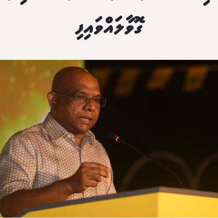
ގޮވާލައްވައިފި