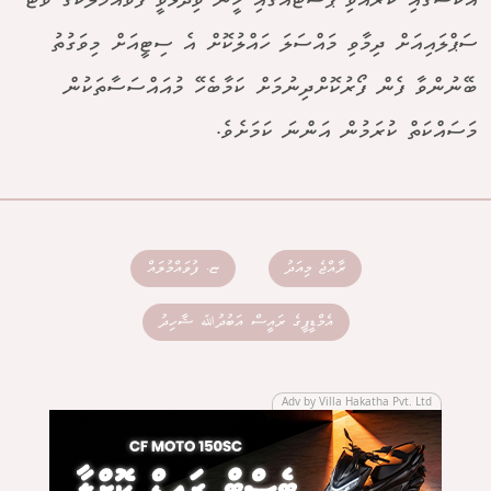
އެކްސްގައި ކުރެއްވި ޕޯސްޓެއްގައި ހީނާ ވިދާޅުވީ ފުވައްމުލަކުގެ ވޯޓާ
ސަޕްލައިއަށް ދިމާވި މައްސަލަ ހައްލުކޮށް އެ ސިޓީއަށް މިވަގުތު
ބޭނުންވާ ފެން ފޯރުކޮށްދިނުމަށް ކަމާބެހޭ މުއައްސަސާތަކުން
މަސައްކަތް ކުރަމުން އަންނަ ކަމަށެވެ.
ރާއްޖެ މިއަދު
ޏ. ފުވައްމުލައް
އެމްޑީޕީގެ ރައީސް އަބުދުﷲ ޝާހިދު
Adv by Villa Hakatha Pvt. Ltd