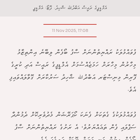
އެމްޑީޕީގެ ރައީސް އަބްދުﷲ ޝާހިދު. ފޮޓޯ: އެމްޑީޕީ
11 Nov 2025, 17:08
ފުވައްމުލަކު ރައްޔިތުންނަށް ސާފު ބޯފެން ލިބޭނެ އިންތިޒާމު
މިހާރުން މިހާރަށް ހަމަޖެއްސުމަށް އެމްޑީޕީގެ ރައީސް އަދި ކުރީގެ
ފޮރިން މިނިސްޓަރ އަބްދުﷲ ޝާހިދު ސަރުކާރަށް ގޮވާލައްވައިފި
އެވެ.
ފުވައްމުލަކުގެ ގެތަކަށް ފެނަކަ ކޯޕަރޭޝަން މެދުވެރިކޮށް ދެމުންދާ
ސަޕްލައި ފެން ތަޣައްޔަރުވެ، އެ ރަށުގެ ރައްޔިތުންނަށް ސާފު