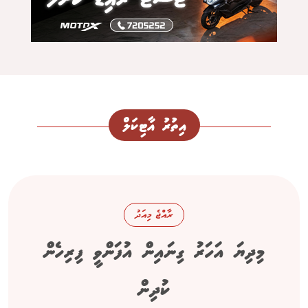
އިތުރު އާޓިކަލް
ރާއްޖެ މިއަދު
މިދިޔަ އަހަރު ގިނައިން އުފަންވީ ފިރިހެން
ކުދިން