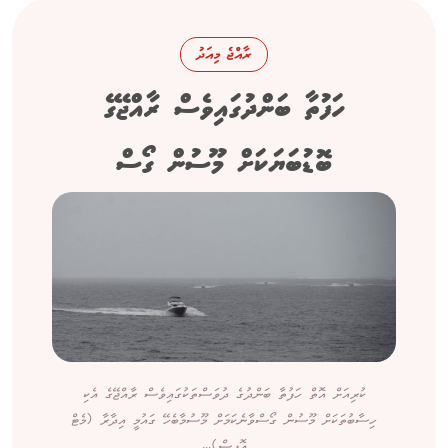
ރާއްޖެ މިއަދު
ހަފުތާ ބަންދުގައިވެސް ރާއްޖޭގެ
ބޮޑުބަޔަކަށް މޫސުން ގޯސް
ކުރިއަށް އޮތް ހަފުތާ ބަންދުގެ ދުވަސްތަކުގައިވެސް ރާއްޖޭގެ އެކި
ހިސާބުތަކަށް މޫސުން ގޯސްވާނެކަމަށް މޫސުމާބެހޭ ގައުމީ އިދާރާ (މެޓް
އޮފީސް)...