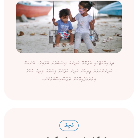
ދިވެހިރާއްޖޭގައި އުފަންވާ ކުދިންގެ ނިސްބަތަށް ބަލާއިރު، އަންހެން
ކުދިންނަށްވުރެ ފިރިހެން ކުދިން އުފަންވާ މިންވަރު މިދިޔަ އަހަރު
އިތުރުވެފައިވާކަން ތަފާސްހިސާބުތަކުން...
ދުނިޔެ