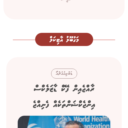
މަގުބޫލު އާޓިކަލް
ޑަބްލިއުއެޗްއޯ
ރާއްޖެއިން ފޭކް ޑާޒަލެކްސް
އިންޖެކްޝަންތަކެއް ފެނިއްޖެ