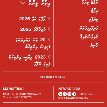
ރާއްޖެ މިއަދު
އިތުރު ލިންކް
ރިޕޯޓް
ވޯލްޑް ކަޕް 2026
ވިޔަފާރި
މުނިފޫހިފިލުވުން
ހުރިހާރޯދަ 2026
ލައިފްސްޓައިލް
20 ވަނަ ރައްޔިތުންގެ
ދުނިޔެ
މަޖިލިސް އިންތިޚާބު
2023 ރިޔާސީ އިންތިޚާބު
ލައިވް ބްލޮގް
ADVERTISE WITH US
MARKETING
NEWSROOM
Email:
marketing@mbsnews.mv
+960 7770670
Contact: +960 7770670
Email:
news@hurihaa.mv