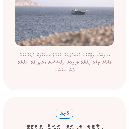
އެމެރިކާއާއި އިޒްރޭލުގެ އުޅަނދުފަހަރު ހޮރްމޫޒް ކަނޑުއޮޅިން ދަތުރުކުރުން
މަނާކުރާ ބިލެއް އީރާނުގެ މަޖިލީހުން ދިރާސާކުރަން ފަށައިފި އެވެ. އީރާނުގެ
ފާސް ނިއުސް...
ދުނިޔެ