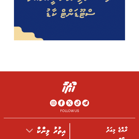
FOLLOW US
ރާއްޖެ މިއަދު
އިތުރު ލިންކް