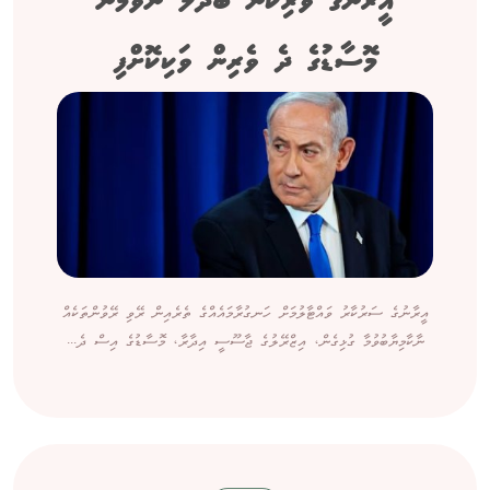
އީރާންގެ ވެރިކަން ބަދަލު ނުވުމުން
މޮސާޑުގެ ދެ ވެރިން ވަކިކޮށްފި
އީރާނުގެ ސަރުކާރު ވައްޓާލުމަށް ހަނގުރާމައެއްގެ ތެރެއިން ރޭވި ރޭވުންތަކެއް
ނާކާމިޔާބުވުމާ ގުޅިގެން، އިޒްރޭލުގެ ޖާސޫސީ އިދާރާ، މޮސާޑުގެ އިސް ދެ...