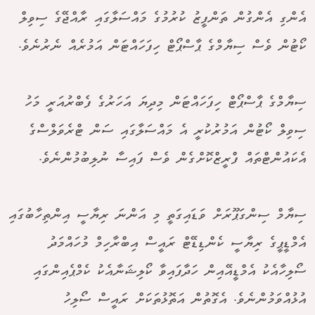
އެންގި އެންގުން ތަންފީޒު ކުރުމުގެ މައްސަލާގައި ރާއްޖޭގެ ސިވިލް
ކޯޓުން ވެސް ސިޔާމްގެ ޕާސްޕޯޓް ހިފަހައްޓަން އަމުރެއް ނެރުނެވެ.
ސިޔާމްގެ ޕާސްޕޯޓް ހިފަހައްޓަން މިދިޔަ އަހަރުގެ ފެބްރުއަރީ މަހު
ސިވިލް ކޯޓުން އަމުރުކުރީ އެ މައްސަލާގައި ސަން ޓްރެވަލްސްގެ
އެކައުންޓްތައް ފްރީޒްކޮށްގެން ވެސް ފައިސާ ނުލިބުމުންނެވެ.
ސިޔާމް ސިންގަޕޫރަށް ވަޑައިގަތީ މި އަންނަ ރިޔާސީ އިންތިހާބުގައި
އެމްޑީޕީގެ ރިޔާސީ ކެންޑިޑޭޓް ރައީސް އިބްރާހިމް މުހައްމަދު
ސޯލިހާއެކު އެމްޑީއޭއިން ހަދާފައިވާ ކޯލިޝަނާއެކު ކެމްޕެއިންގައި
އުޅުއްވަމުންނެވެ. އެގޮތުން އަތޮޅުތަކަށް ރައީސް ސޯލިހު