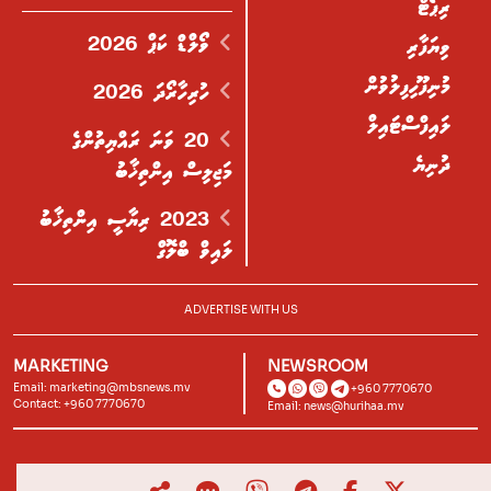
ރިޕޯޓް
ވޯލްޑް ކަޕް 2026
ވިޔަފާރި
މުނިފޫހިފިލުވުން
ހުރިހާރޯދަ 2026
ލައިފްސްޓައިލް
20 ވަނަ ރައްޔިތުންގެ
ދުނިޔެ
މަޖިލިސް އިންތިޚާބު
2023 ރިޔާސީ އިންތިޚާބު
ލައިވް ބްލޮގް
ADVERTISE WITH US
MARKETING
NEWSROOM
Email:
marketing@mbsnews.mv
+960 7770670
Contact: +960 7770670
Email:
news@hurihaa.mv
© 2026, Hurihaa.mv. All Rights Reserved.
Powered by
Lagoon Labs
.