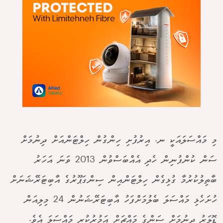
މި މައްސަލައަކީ ނ. އިރުފުށި ހިންގުން ހިލްޓަންއަށް ދިނުމަށް
ސަން ކުންފުނިން ހެދި އެއްބަސްވުން 2013 ވަނަ އަހަރު
ބާތިލުކުރުމާ ގުޅިގެން ހިލްޓަންއިން ސިންގަޕޫރުގެ އާބިޓަރޭޝަނަށް
ހުށަހެޅި މައްސަލަ ބެލުމަށްފަހު އާބިޓަރޭޝަނުން 24 މިލިއަން
ޑޮލަރު ދިނުމަށް ސަންގެ މައްޗަށް އަމުރުކުރި މައްސަލަ އެވެ.