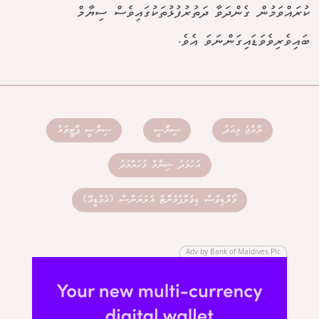
ކުރައްވަމުން ގެންދަވާ ދަތުރުފުޅުތަކުގައިވެސް ސިޔާމް
ބައިވެރިވެވަޑައިގަންނަވަ އެވެ.
ރާއްޖެ މިއަދު
ސިޔާސީ
ސިޔާސީ ޕާޓީތައް
އަހުމަދު ޝިޔާމް މުހައްމަދު
މޯލްޑިވްސް ޑިވެލޮޕްމެންޓް އެލަޔަންސް (އެމްޑީއޭ)
Adv by Bank of Maldives Plc