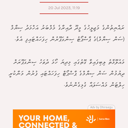
20 Jul 2023, 11:19
ރައްޔިތުންގެ މަޖިލީހުގެ މީދޫ ދާއިރާގެ މެމްބަރު އަހްމަދު ސިޔާމް
(ސަން ސިޔާމް)ގެ ޕާސްޕޯޓު ސިންގަޕޫރުން ހިފަހައްޓައިފި އެވެ.
މައުލޫމާތު ލިބިފައިވާ ގޮތުގައި މިދިޔަ ހޯމަ ދުވަހު ސިންގަޕޫރަށް
ދިޔުމުން ސަން ސިޔާމްގެ ޕާސްޕޯޓް ހިފަހައްޓައި ފުރުން މަނާކުރީ
ހިލްޓަން މައްސަލައާ ގުޅިގެންނެވެ.
Adv by Dhiraagu