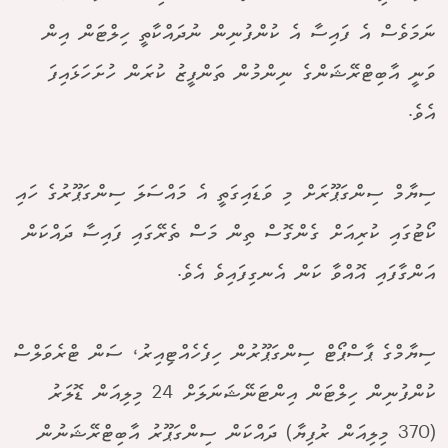
ނަމަވެސް އެ ފައިސާ އެ ކުންފުނިން ނުދައްކާތީ ހިލްޓަން އިން
ވަނީ އާބިޓްރޭޝަންގެ ނިންމުން ތަންފީޒު ކުރަން ހުށަހަޅައިފަ
އެވެ.
ސިޔާމް ސިންގަޕޫރަށް މި ވަޑައިގަތީ އެ މައްސަލަ ސިންގަޕޫރުގެ ހައި
ކޯޓުގައި ކުރިއަށް ގެންގޮސް ތިން މަސް ތެރޭގައި ފައިސާ ދައްކަން
އަންގާފައި އޮއްވާ ކަން އެނގިފައިވެ އެވެ.
ސިޔާމްގެ ޕާސްޕޯޓް ސިންގަޕޫރުން ހިފެހެއްޓިއިރު، ސަން ޓްރެވަލްސް
ކުންފުނިން ހިލްޓަން އިންޓަނޭޝަނަލަށް 24 މިލިއަން ޑޮލަރު
(370 މިލިއަން ރުފިޔާ) ދައްކަން ސިންގަޕޫރު އާބިޓްރޭޝަނުން