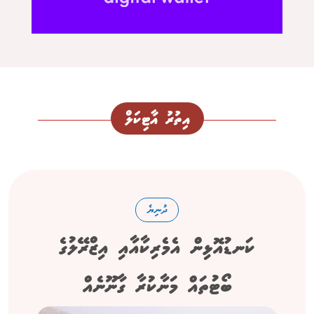
އިތުރު އާޓިކަލް
ދުނިޔެ
ކަނޑުއޮޅިން އެމެރިކާއާއި އިޒްރޭލުގެ
ބޯޓުތައް މަނާކުރާ ގާނޫނެއް