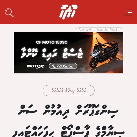
Adv by Villa Hakatha Pvt. Ltd
އަހުމަދު ޝިޔާމް މުހައްމަދު
ސިންގަޕޫރަށް ދިއުމުން ސަން
ސިޔާމްގެ ޕާސްޕޯޓް ހިފަހައްޓައިފި