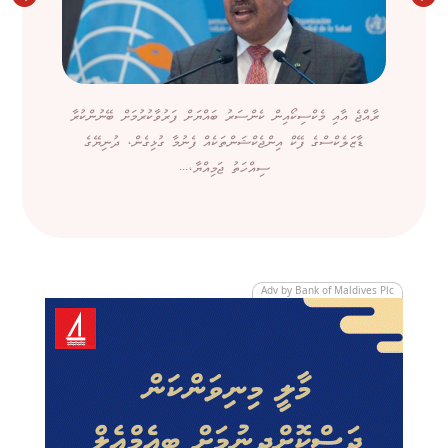
ރާއްޖެ އާއި މެކްސިކޯއިން ކެންސަރު ބައްޔަށް ފަރުވާކުރުމަށް ބޭނުންކުރާ
ޑާޒަލެކްސްގެ ފޭކް އިންޖެކްޝަންތަކެއް ފެނުމާ ގުޅިގެން، ދުނިޔޭގެ
ސިއްހަތު ޖަމިއްޔާ،...
Adv by Bank of Maldives Plc