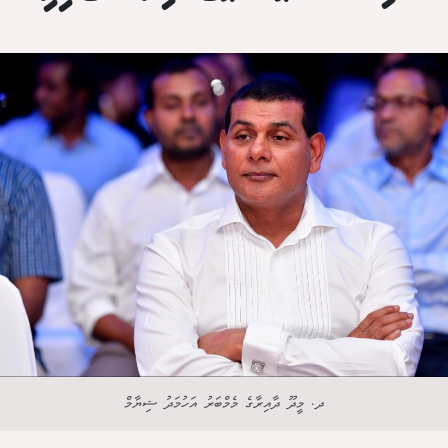
ދ. މީދޫ ދާއިރާގެ މެމްބަރު އަހުމަދު ޝިޔާމް