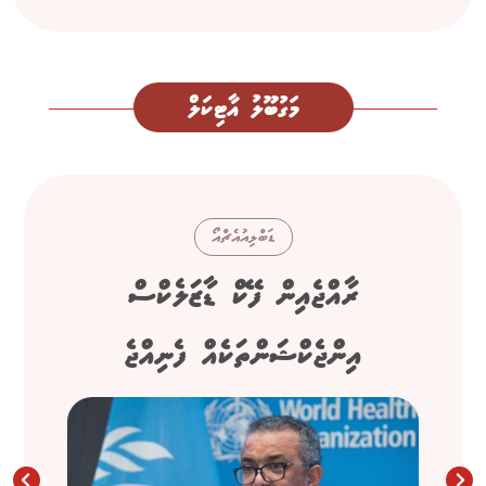
މަގުބޫލު އާޓިކަލް
ޑަބްލިއުއެޗްއޯ
ރާއްޖެއިން ފޭކް ޑާޒަލެކްސް
އިންޖެކްޝަންތަކެއް ފެނިއްޖެ