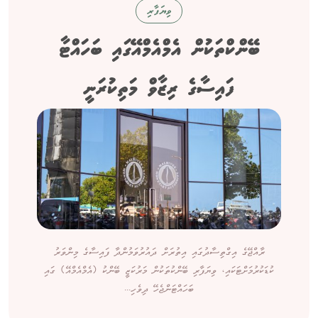
ވިޔަފާރި
ބޭންކްތަކުން އެމްއެމްއޭގައި ބަހައްޓާ
ފައިސާގެ ރިޒާވް މަތިކުރަނީ
ރާއްޖޭގެ އިގްތިސާދުގައި އިތުރަށް ދައުރުވަމުންދާ ފައިސާގެ މިންވަރު
ކުޑަކުރުމަށްޓަކައި، ވިޔަފާރި ބޭންކުތަކުން މަރުކަޒީ ބޭންކު (އެމްއެމްއޭ) ގައި
ބަހައްޓަންޖެހޭ ދިވެހި...