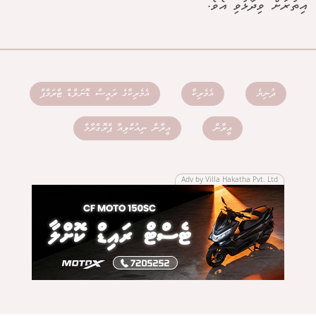
އިތުރަށް ވިދާޅުވި އެވެ.
ދުނިޔެ
އެމެރިކާ
އެމެރިކާގެ ރައީސް ޑޮނަލްޑް ޓްރަމްޕް
އީރާން
އީރާން ނިއުކްލިއާ ޕްރޮގްރާމް
Adv by Villa Hakatha Pvt. Ltd