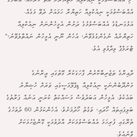
"މި އެއްބަސްވުމަކީ ނިއުކްލިއާ ހަތިޔާރަށް އޮތް ހުރަހެއް. އޮބާމާގެ
އެއްބަސްވުމަކީ ނިއުކްލިއާ ހަތިޔާރާ ހަމައަށް ދެވޭ މަގެއް.
އަޅުގަނޑުގެ އެއްބަސްވުމުގެ ދަށުން އެމީހުންނަށް ނިއުކްލިއާ
ހަތިޔާރެއް ނުގެންގުޅެވޭނެ، އެހެން ނޫނީ އެމީހުން ނައްތާލެވޭނެ،"
ޓްރަމްޕް ވިދާޅުވި އެވެ.
ދާއިރާގެ ތަޖުރިބާކާރުން ފާހަގަކުރާ ގޮތުގައި އީރާނުގެ
މަންދޫބުންނަކީ ނިއުކްލިއާ ޑިޕްލޮމަސީގައި ވަރަށް ހުޝިޔާރު
ބައެކެވެ. އެމީހުން އަބަދުވެސް މަސައްކަތް ކުރަނީ އަނެއް ފަރާތުގެ
ބަލިފައިތައް ހޯދައި، ވަގުތު ހޯދުމަށެވެ. އެހެންކަމުން 60 ދުވަހުގެ
ތެރޭގައި ފުރިހަމަ އެއްބަސްވުމަކަށް އާދެވުމަކީ ގޮންޖެހުމަކަށް
ވާނެއެވެ.