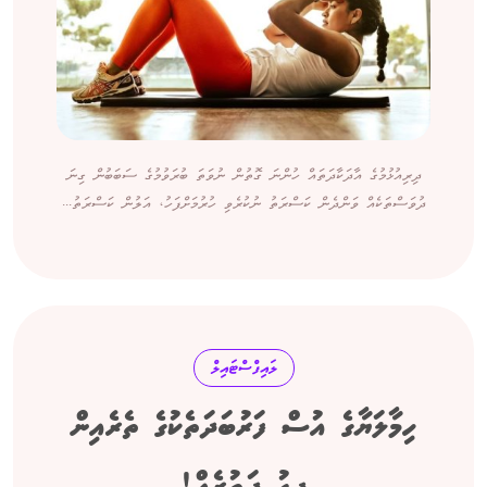
ދިރިއުޅުމުގެ އާދަކާދަތައް ހުންނަ ގޮތުން ނުވަތަ ބުރަވުމުގެ ސަބަބުން ގިނަ
ދުވަސްތަކެއް ވަންދެން ކަސްރަތު ނުކުރެވި ހުރުމަށްފަހު، އަލުން ކަސްރަތު...
ލައިފްސްޓައިލް
ހިމާލަޔާގެ އުސް ފަރުބަދަތެކުގެ ތެރެއިން