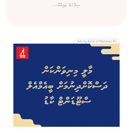
ސިއްހަތު ޖަމިއްޔާ،...
Adv by Bank of Maldives Plc