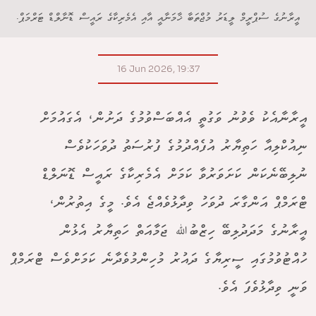
އީރާނުގެ ސުޕްރީމް ލީޑަރު މުޖްތަބާ ޚާމަނާއީ އާއި އެމެރިކާގެ ރައީސް ޑޮނާލްޑް ޓަރްމަޕް.
16 Jun 2026, 19:37
އީރާނާއެކު ވެވުނު ވަގުތީ އެއްބަސްވުމުގެ ދަށުން، އެގައުމަށް
ނިއުކްލިއާ ހަތިޔާރު އުފެއްދުމުގެ ފުރުސަތު ދުވަހަކުވެސް
ނުލިބޭނެކަން ކަށަވަރުވާ ކަމަށް އެމެރިކާގެ ރައީސް ޑޮނަލްޑް
ޓްރަމްޕް އަންގާރަ ދުވަހު ވިދާޅުވެއްޖެ އެވެ. މީގެ އިތުރުން،
އީރާނުގެ މަދަދުލިބޭ ހިޒްބުﷲ ޖަމާއަތް ހަތިޔާރު އެޅުން
ހުއްޓުވުމުގައި ސީރިޔާގެ ދައުރު މުހިންމުވެދާނެ ކަމަށްވެސް ޓްރަމްޕް
ވަނީ ވިދާޅުވެފަ އެވެ.