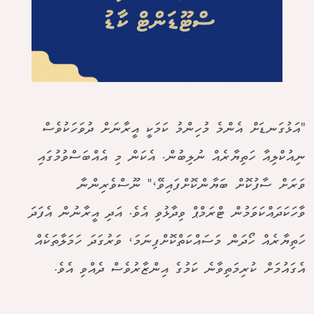
"އަޅުގަނޑަށް އެންމެ މުހިންމު ކަމަކީ އީރާނަށް ދުވަހަކުވެސް
ނިއުކްލިއާ ހަތިޔާރެއް ނުލިބުން. އެކަން މި އެއްބަސްވުމުގައި
ވަރަށް ސާފުކޮށް ބަޔާންކޮށްފައިވޭ،" ނޫސްވެރިންނާ
ވާހަކަދައްކަވަމުން ޓްރަމްޕް ވިދާޅުވި އެވެ. އަދި އީރާނުން އެފަދަ
ހަތިޔާރެއް ހޯދަން މަސައްކަތްކޮށްފިނަމަ، ވަރުގަދަ ހަމަލާތަކެއް
އެގައުމަށް ކުރިމަތިވާނެ ކަމުގެ އިންޒާރުވެސް ދެއްވި އެވެ.