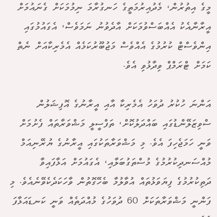
މީގެ އިތުރުން، މެދުއިރުމަތީގެ ހަނގުރާމަ ނިމުމަކަށް ގެނައުމަށް
އީރާނާއެކު އެއްބަސްވުމަކަށް އާދެވުނު ނަމަވެސް، އެގައުމުގައި
އިންވެސްޓް ކުރުމުގެ އެއްވެސް މަޖުބޫރުކަމެއް އެމެރިކާއަށް ނެތް
ކަމަށް ޓްރަމްޕް ވިދާޅުވި އެވެ.
އަންނަ ހުކުރު ދުވަހު އެމެރިކާ އާއި އީރާނުގެ އޮފިޝަލުން
ސްވިޒަލޭންޑުގައި ބައްދަލުކޮށް، ތަފްސީލީ މަޝްވަރާތައް ފެށުމަށް
ވަނީ ހަމަޖެހިފަ އެވެ. މި މަޝްވަރާތަކުގައި އީރާނުގެ ޔުރޭނިއަމް
މުއްސަނދިކުރުމުގެ މުސްތަގުބަލާއި، އެގައުމަށް އަޅާފައިވާ
ދަތިކުރުމުގެ ފިޔަވަޅުތައް އުވާލުމާ ބެހޭގޮތުން ވާހަކަދެކެވޭނެއެވެ. މި
ފަންނީ މަޝްވަރާތަކަށް 60 ދުވަހުގެ މުއްދަތެއް ވަނީ ކަނޑައަޅާފަ