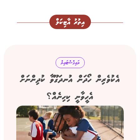
އިތުރު އާޓިކަލް
ލައިފްސްޓައިލް
އެކުވެރިން ހޯދަން އުނދަގޫވާ ކުދިންނަށް
އެހީވާނީ ކިހިނެއް؟