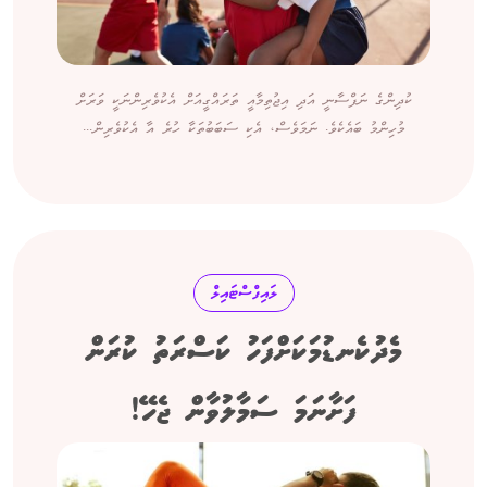
ކުދިންގެ ނަފްސާނީ އަދި އިޖުތިމާއީ ތަރައްގީއަށް އެކުވެރިންނަކީ ވަރަށް
މުހިންމު ބައެކެވެ. ނަމަވެސް، އެކި ސަބަބުތަކާ ހުރެ އާ އެކުވެރިން...
ލައިފްސްޓައިލް
މެދުކެނޑުމަކަށްފަހު ކަސްރަތު ކުރަން
ފަށާނަމަ ސަމާލުވާން ޖެހޭ!