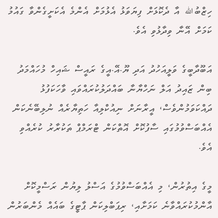
ހިޒްބުﷲ އާ ދެކޮޅަށް ފިޔަވަޅު އެޅުމަށް އެންމެ އެކަށީގެންވާ ގައުމު
ކަމަށް އޭނާ ވިދާޅުވި އެވެ.
އަބޫދާބީގެ ވަލީއަހުދު އަދި ޔޫ.އޭ.އީގެ ރައީސް ޝައިހް މުހައްމަދު
ބިން ޒައިދު އަލް ނަހްޔާނާ ބައްދަލުކުރައްވައި ވާހަކަފުޅު
ދައްކަވަމުންވެސް، އީރާނަށް ނިއުކްލިއާ ހަތިޔާރެއް ނުލިބޭނެކަން
އެއްބަސްވުމުގައި ސާފުކޮށް އޮތްކަން ޓްރަމްޕް ތަކުރާރު ކުރެއްވި
އެވެ.
މީގެ އިތުރުން، މި އެއްބަސްވުމުގެ އަސްލު ލިޔުން ރަސްމީކޮށް
އާންމުކުރައްވާނެ ކަމަށާއި، ރިޕަބްލިކަން ޕާޓީގެ ބައެއް މެންބަރުން