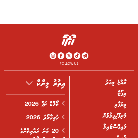
FOLLOW US
ރާއްޖެ މިއަދު
އިތުރު ލިންކް
ރިޕޯޓް
ވޯލްޑް ކަޕް 2026
ވިޔަފާރި
މުނިފޫހިފިލުވުން
ހުރިހާރޯދަ 2026
ލައިފްސްޓައިލް
20 ވަނަ ރައްޔިތުންގެ