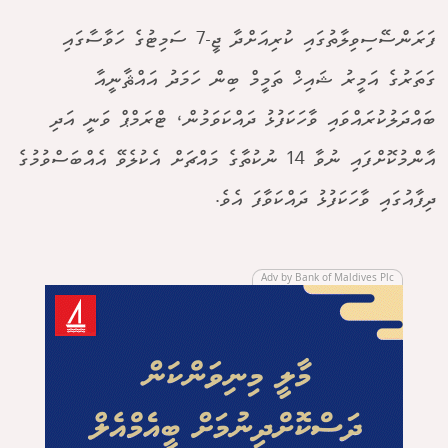
ފަރަންސޭސިވިލާތުގައި ކުރިއަށްދާ ޖީ-7 ސަމިޓުގެ ހަވާސާގައި
ގަތަރުގެ އަމީރު ޝައިޚް ތަމީމް ބިން ހަމަދު އައްޘާނީއާ
ބައްދަލުކުރައްވައި ވާހަކަފުޅު ދައްކަވަމުން، ޓްރަމްޕް ވަނީ އަދި
އާންމުކޮށްފައި ނުވާ 14 ނުކުތާގެ މައްޗަށް އެކުލެވޭ އެއްބަސްވުމުގެ
ދިފާއުގައި ވާހަކަފުޅު ދައްކަވާފަ އެވެ.
Adv by Bank of Maldives Plc