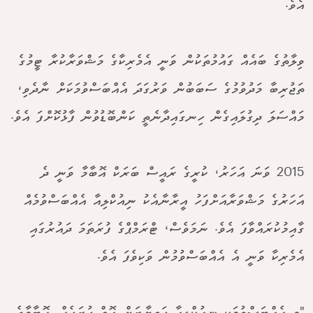
އެވެ.
ވިލާތުގެ ބައެއް ގައުމުތަކުން ވަނީ އެމެރިކާގެ މަޝްވަރާކުރާ ޓީމުގެ
ތަޖުރިބާ މަދުވުމުގެ ސަބަބުން ވަރުގަދަ އެއްބަސްވުމަކަށް ނާދެވި،
މައްސަލަ ދިގުލައިގެން ހިނގައިދާނެތީ ކަންބޮޑުވުން ފާޅުކޮށްފަ އެވެ.
2015 ވަނަ އަހަރު، ކުރީގެ ރައީސް ބަރަކް އޮބާމާ ވަނީ ދެ
އަހަރުގެ މަޝްވަރާއަށްފަހު އީރާނާއެކު ނިއުކްލިއާ އެއްބަސްވުމެއް
ގާއިމުކުރައްވާފަ އެވެ. ނަމަވެސް، ޓްރަމްޕްގެ ފުރަތަމަ ދައުރުގައި
އެމެރިކާ ވަނީ އެ އެއްބަސްވުމުން ވަކިވެފަ އެވެ.