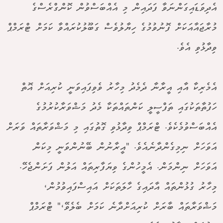
އެދިވަޑައިގަންނަވާ ފަދައިން މި އެއްބަސްވުން ކޮންގްރެސްގެ
މުރާޖައާއަކަށް ފޮނުވުމުގެ ހިޔާލުވެސް ގަބޫލުކުރައްވާ ކަމަށް ޓްރަމްޕް
ވިދާޅުވި އެވެ.
އެމެރިކާ އާއި އީރާނާ ދެމެދު މިހާރު ވެވިފައިވަނީ ކުރިއަށް އޮތް
ހަފުތާތަކުގައި ތަފްސީލީ ކަންތައްތަކާ މެދު މަޝްވަރާކުރުމުގެ
އެއްބަސްވުމެކެވެ. ޓްރަމްޕް ވިދާޅުވި ގޮތުގައި މި މަޝްވަރާތައް ވަރަށް
އަވަހަށް ނިމިގެންދާނެއެވެ. "އީރާނުން ބޭނުންވަނީ މިކަން
އަވަހަށް ނިންމަން. އެމީހުންގެ ވިޔަފާރިތައް އަލުން ފަށަންޖެހޭ.
މިހާރު ގުޅުންތައް އާދައިގެ ހާލަތަކަށް އައިސްފައިވުމުން،
މަޝްވަރާތައް ބާރަށް ކުރިއަށްދާނެ ކަމަށް ބެލެވޭ،" ޓްރަމްޕް