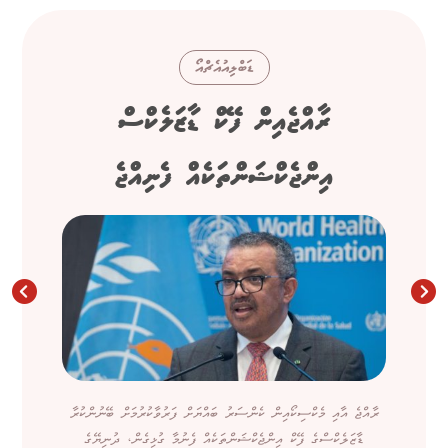
ޑަބްލިއުއެޗްއޯ
ރާއްޖެއިން ފޭކް ޑާޒަލެކްސް
އިންޖެކްޝަންތަކެއް ފެނިއްޖެ
ރާއްޖެ އާއި މެކްސިކޯއިން ކެންސަރު ބައްޔަށް ފަރުވާކުރުމަށް ބޭނުންކުރާ
ޑާޒަލެކްސްގެ ފޭކް އިންޖެކްޝަންތަކެއް ފެނުމާ ގުޅިގެން، ދުނިޔޭގެ