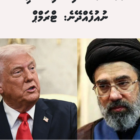
ނުއުފެއްދޭނެ: ޓްރަމްޕް