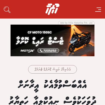
Adv by Villa Hakatha Pvt. Ltd
އެމެރިކާގެ ރައީސް ޑޮނަލްޑް ޓްރަމްޕް
އެއްބަސްވުމާއެކު އީރާނަށް
ދުވަހަކުވެސް ނިއުކްލިއާ ހަތިޔާރު