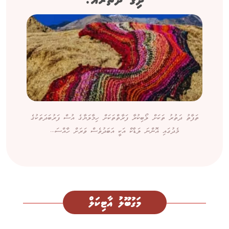
ދިގު ދަތުރެއް!
ތަފާތު ދަތުރު ތަކަށް ލޯބިކުރާ ފަރާތްތަކަށް ހިމާލަޔާގެ އުސް ފަރުބަދަތަކުގެ
މެދުގައި އޮންނަ ލަޑާކް އަކީ އަބަދުވެސް ވަރަށް ހާއްސަ...
މަގުބޫލު އާޓިކަލް