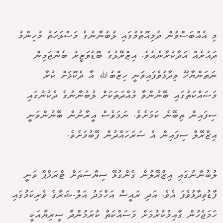
މި އެއްބަސްވުން ދެމިއޮތުމުގައި ލުބުނާނުގެ މަސްލަހަތު މުހިންމު
ދައުރެއް އަދާކުރާނެއެވެ. އިޒްރޭލުގެ ބޮޑުވަޒީރު ބެންޖަމިން
ނަތަންޔާހޫ ވިދާޅުވެފައިވަނީ ހިޒްބުﷲ އާ ދެކޮޅަށް ކުރާ
މަސައްކަތުގައި ބޭނުންވާ މުއްދަތަކަށް ލުބުނާނުގެ ދެކުނުގައި
ސިފައިން ތިބޭނެ ކަމަށެވެ. ނަމަވެސް އީރާނުން ބޭނުންވަނީ
އިޒްރޭލް ސިފައިން އެ ސަރަހައްދުން ފޭބުމަށެވެ.
ލުބުނާނުގައި އިޒްރޭލުން ގެންގުޅޭ ސިޔާސަތަށް ޓްރަމްޕް ވަނީ
ފާޑުވިދާޅުވެފަ އެވެ. އަދި ރައީސް އަހްމަދު އަލް-ޝަރާގެ ވެރިކަމުގައި
ހަމަޖެހުން ގާއިމުކުރުމަށް މަސައްކަތް ކުރަމުންދާ ސީރިޔާއަކީ