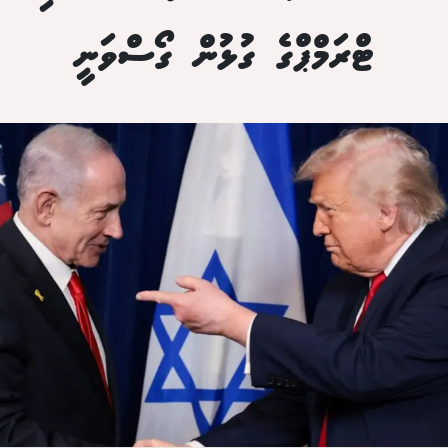
ޓްރަމްޕްގެ ގުޅުން ގޯސްވަނީ