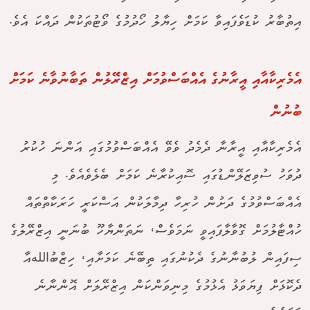
އިތުބާރު ކުޑަވެފައިވާ ކަމަށް ހިޔާލު ހޯދުމުގެ ވޯޓުތަކުން ދައްކަ އެވެ.
އެމެރިކާއާއި އީރާނުގެ އެއްބަސްވުމަށް އިޒްރޭލުން ތަބާނުވާނެ ކަމަށް
ބުނުން
އެމެރިކާއާއި އީރާނާ ދެމެދު ވެވޭ އެއްބަސްވުމުގައި އަންނަ ހުކުރު
ދުވަހު ސުވިޒަލޭންޑުގައި ސޮއިކުރާނެ ކަމަށް ބެލެވެއެވެ. މި
އެއްބަސްވުމުގެ ދަށުން ހުރިހާ ދިމާލަކުން އަސްކަރީ ހަރަކާތްތައް
ހުއްޓާލުމަށް ގޮވާލާފައިވީ ނަމަވެސް، ނަތަންޔާހޫ ބުނަނީ އިޒްރޭލުގެ
ސިފައިން ލުބުނާނުގެ ދެކުނުގައި ތިބޭނެ ކަމަށާއި، ހިޒްބުاللهއާ
ދެކޮޅަށް ފިޔަވަޅު އެޅުމުގެ މިނިވަންކަން އިޒްރޭލަށް އޮންނާނެ