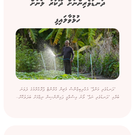
ދަނޑުވެރިންނަށް ދޫކުރާ ލޯނަށް
ހުޅުވާލައިފި
"ދަނޑުވެރި މަންފާ" އެގްރިބިޒްނާސް މެޗިން ގްރާންޓް ޕްރޮގްރާމުގެ ދެވަނަ
ބުރާއި "ދަނޑުވެރި ނަފާ" ލޯނު އިސްލާމީ ފައިނޭންސިން ނިޒާމަށް ބަދަލުކޮށް...