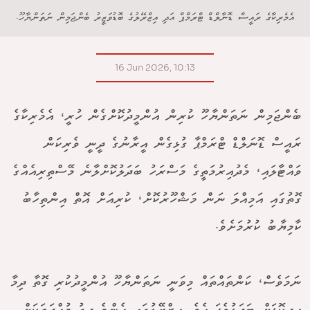
އެމެރިކާގެ ރައީސް ޑޮނާލްޑް ޓްރަމްޕް އަދި އިޒްރޭލުގެ ބޮޑުވަޒީރު ބެންޖަމިން ނަތަންޔާހޫ.
16 Jun 2026, 10:13
ބެންޖަމިން ނަތަންޔާހޫ ކުރިން އުންމީދުކޮށްގެން ހުރީ، އެމެރިކާގެ
ރައީސް ޑޮނަލްޑް ޓްރަމްޕާ ގުޅިގެން އީރާނުގެ ދީނީ ވެރިކަން
ވައްޓާލައި، މެދުއިރުމަތީގެ މަސްރަހު ބަދަލުކޮށްލާނެ މޭސްތިރިއެއްގެ
ގޮތުގައި އަމިއްލަ ނަން މަޝްހޫރުކޮށް، ކުރިއަށް އޮތް އިންތިހާބު
ކާމިޔާބު ކުރުމަށެވެ.
ނަމަވެސް، ކަންތައްތައް މިވަނީ ނަތަންޔާހޫ އުންމީދުކުރި ގޮތާ ދިމާ