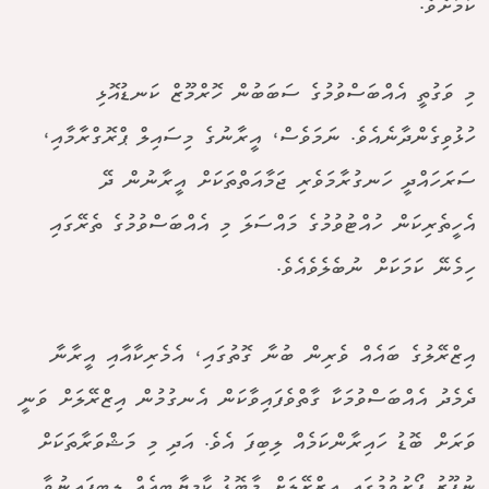
ކަމަށެވެ.
މި ވަގުތީ އެއްބަސްވުމުގެ ސަބަބުން ހޮރްމޫޒް ކަނޑުއޮޅި
ހުޅުވިގެންދާނެއެވެ. ނަމަވެސް، އީރާނުގެ މިސައިލް ޕްރޮގްރާމާއި،
ސަރަހައްދީ ހަނގުރާމަވެރި ޖަމާއަތްތަކަށް އީރާނުން ދޭ
އެހީތެރިކަން ހުއްޓުވުމުގެ މައްސަލަ މި އެއްބަސްވުމުގެ ތެރޭގައި
ހިމެނޭ ކަމަކަށް ނުބެލެވެއެވެ.
އިޒްރޭލުގެ ބައެއް ވެރިން ބުނާ ގޮތުގައި، އެމެރިކާއާއި އީރާނާ
ދެމެދު އެއްބަސްވުމަކާ ގާތްވެފައިވާކަން އެނގުމުން އިޒްރޭލަށް ވަނީ
ވަރަށް ބޮޑު ހައިރާންކަމެއް ލިބިފަ އެވެ. އަދި މި މަޝްވަރާތަކަށް
ނުފޫޒު ފޯރުވުމުގައި އިޒްރޭލަށް މާބޮޑު ކާމިޔާބީއެއް ލިބިފައިނުވާ