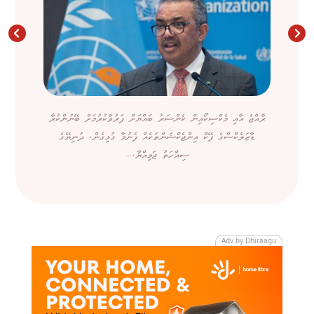
ރާއްޖެ އާއި މެކްސިކޯއިން ކެންސަރު ބައްޔަށް ފަރުވާކުރުމަށް ބޭނުންކުރާ
ޑާޒަލެކްސްގެ ފޭކް އިންޖެކްޝަންތަކެއް ފެނުމާ ގުޅިގެން، ދުނިޔޭގެ
ސިއްހަތު ޖަމިއްޔާ،...
Adv by Dhiraagu