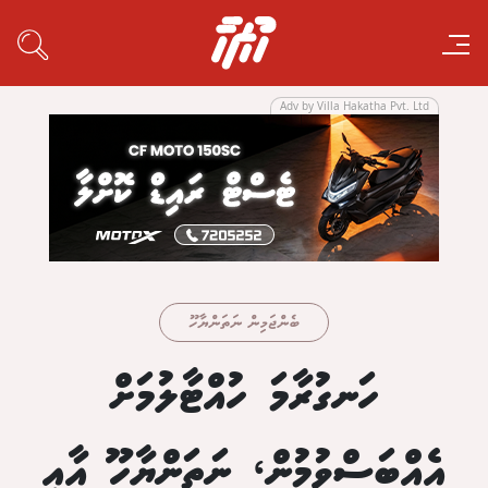
Adv by Villa Hakatha Pvt. Ltd
ބެންޖަމިން ނަތަންޔާހޫ
ހަނގުރާމަ ހުއްޓާލުމަށް
އެއްބަސްވުމުން، ނަތަންޔާހޫ އާއި