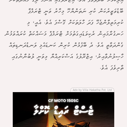
އިދިކޮޅަށް ބަދަލުވެފަ އެވެ. އިޒްރޭލުގައި އެންމެ ދިގު މުއްދަތަކަށް
ބޮޑުވަޒީރުކަން ކުރި ނަތަންޔާހޫ މިހާރު ވަނީ ޓްރަމްޕާ
ކުރިމަތިލާންޖެހޭ ފަދަ ހާލަތަކަށް ގޮސްފަ އެވެ. އެއީ، މި
ހަނގުރާމައިން ރެކިވަޑައިގަތުމަށް ޓްރަމްޕް މަސައްކަތް ކުރައްވަމުން
ގެންދަވާތީ އެވެ. ދެ ބޭފުޅުން ކުރިން ކަނޑައެޅި ލަނޑުދަނޑިތައް
ހާސިލުނުވާއިރު، އިޒްރޭލުގެ އަސްކަރިއްޔާ މިވަނީ ލުބުނާނުގައި
ތާށިވެފަ އެވެ.
Adv by Villa Hakatha Pvt. Ltd