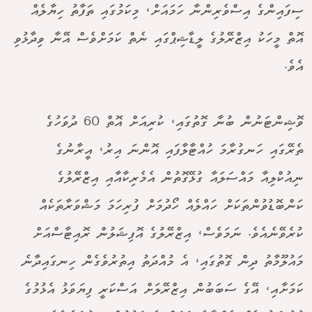
ސިފައިންގެ އިސްވެރިންނާ ހަމައަށް، މިކަމުގައި ތަފާތު ހިޔާލެއް
އޮތް މީހަކު އިޒްރޭލުގެ ލީޑާޝިޕްގައި ނެތް ކަމަށްވެސް އޭނާ ވިދާޅުވި
އެވެ.
ވޮޝިންޓަނުން ބުނާ ގޮތުގައި، ކުރިއަށް އޮތް 60 ދުވަހުގެ
ތެރޭގައި ހަނގުރާމަ ހުއްޓާލާފައި އޮންނަ އިރު، އީރާނުގެ
ނިއުކްލިއާ މައްސަލައާ ގުޅޭގޮތުން އެމެރިކާއާއި އިޒްރޭލުގެ
ކަންބޮޑުވުންތަކަށް ހައްލެއް ހޯދުމަށް ފުރިހަމަ މަޝްވަރާތަކެއް
ކުރެވޭނެއެވެ. ނަމަވެސް، އިޒްރޭލުގެ އޮފިޝަލުން ރޮއިޓާސްއަށް
މައުލޫމާތު ދިން ގޮތުގައި، އެ މުއްދަތު އިތުރުވެގެން ހިނގައިދާނެ
ކަމަށާއި، އޭގެ ސަބަބުން އިޒްރޭލަށް އަސްކަރީ ފިޔަވަޅު އެޅުމުގެ