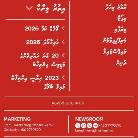
ރާއްޖެ މިއަދު
އިތުރު ލިންކް
ރިޕޯޓް
ވޯލްޑް ކަޕް 2026
ވިޔަފާރި
މުނިފޫހިފިލުވުން
ހުރިހާރޯދަ 2026
ލައިފްސްޓައިލް
20 ވަނަ ރައްޔިތުންގެ
ދުނިޔެ
މަޖިލިސް އިންތިޚާބު
2023 ރިޔާސީ އިންތިޚާބު
ލައިވް ބްލޮގް
ADVERTISE WITH US
MARKETING
NEWSROOM
Email:
marketing@mbsnews.mv
+960 7770670
Contact: +960 7770670
Email:
news@hurihaa.mv