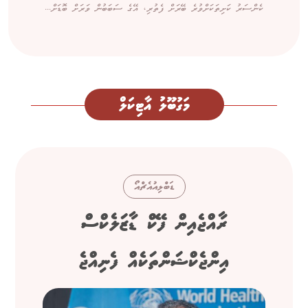
ކެންސަރު ކަށިތަކަށްވުރެ ބޭރަށް ފެތުރި، އޭގެ ސަބަބުން ވަރަށް ބޮޑަށް...
މަގުބޫލު އާޓިކަލް
ޑަބްލިއުއެޗްއޯ
ރާއްޖެއިން ފޭކް ޑާޒަލެކްސް
އިންޖެކްޝަންތަކެއް ފެނިއްޖެ