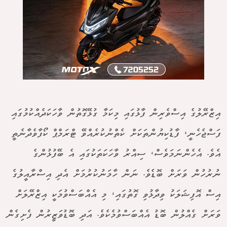
އިޒްރޭލުގެ އިސްވެރިން ފާޅުގައި މިކަމާ ގުޅޭގޮތުން ވާހަކަދެއްކުމުގައި
ފަސްޖެހެނީ، ފާޑުކިޔުންތަކަށް ކެތްނުކުރެއްވޭ ޓްރަމްޕް ކޯފާވެދާނެތީ
އެވެ. އެހެންނަމަވެސް، ސިއްރު ވާހަކަތަކުގައި އެ ބޭފުޅުންގެ
ނުރުހުން ވަރަށް ބޮޑެވެ. ނަން ހާމަނުކުރުމަށް އެދި އިސްރާއީލުގެ
އިސް އޮފިޝަލަކު ވިދާޅުވި ގޮތުގައި، މި އެއްބަސްވުމަކީ އިޒްރޭލަށް
ވަރަށް ގެއްލުން ބޮޑު އެއްބަސްވުމެކެވެ. އަދި ބޮޑުވަޒީރުން ފެށިގެން