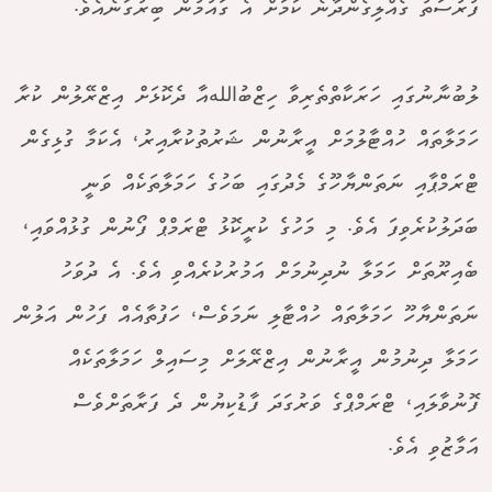
ފުރުސަތު ގެއްލިގެންދާނެ ކަމަށް އެ ގައުމުން ބިރުގަނެއެވެ.
ލުބުނާނުގައި ހަރަކާތްތެރިވާ ހިޒްބުاللهއާ ދެކޮޅަށް އިޒްރޭލުން ކުރާ
ހަމަލާތައް ހުއްޓާލުމަށް އީރާނުން ޝަރުތުކުރާއިރު، އެކަމާ ގުޅިގެން
ޓްރަމްޕާއި ނަތަންޔާހޫގެ މެދުގައި ބަހުގެ ހަމަލާތަކެއް ވަނީ
ބަދަލުކުރެވިފަ އެވެ. މި މަހުގެ ކުރީކޮޅު ޓްރަމްޕް ފޯނުން ގުޅުއްވައި،
ބެއިރޫތަށް ހަމަލާ ނުދިނުމަށް އަމުރުކުރެއްވި އެވެ. އެ ދުވަހު
ނަތަންޔާހޫ ހަމަލާތައް ހުއްޓާލި ނަމަވެސް، ހަފުތާއެއް ފަހުން އަލުން
ހަމަލާ ދިނުމުން އީރާނުން އިޒްރޭލަށް މިސައިލް ހަމަލާތަކެއް
ފޮނުވާލައި، ޓްރަމްޕްގެ ވަރުގަދަ ފާޑުކިޔުން ދެ ފަރާތަށްވެސް
އަމާޒުވި އެވެ.