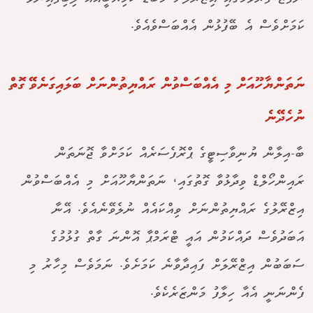
ކަމަށްވެސް އެ ބޭފުޅުން އެއްބަސްވެއެވެ.
ނަތަންޔާހޫއަށް މި އެއްބަސްވުން ރައްޔިތުންނަށް ބަލައިގަނެވޭ ގޮތް
ނުހެދޭނެ
ބާ-އިލާން ޔުނިވާސިޓީގެ ޕްރޮފެސަރެއް ކަމަށްވާ ޖޮނަތަން
ރައިންހޯލްޑް ވިދާޅުވާ ގޮތުގައި، ނަތަންޔާހޫއަށް މި އެއްބަސްވުން
އިޒްރޭލުގެ ރައްޔިތުންނަށް ވިއްކައެއް ނުލެވޭނެއެވެ. އޭނާ
އަބަދުވެސް ދައްކަމުން އައީ ޓްރަމްޕާ އޮންނަ ގާތް ގުޅުމުގެ
ސަބަބުން އިޒްރޭލަށް ފައިދާވާނެ ކަމަށެވެ. ނަމަވެސް މިހާރު މި
ފެންނަނީ އެއާ ހިލާފު މަންޒަރެކެވެ.