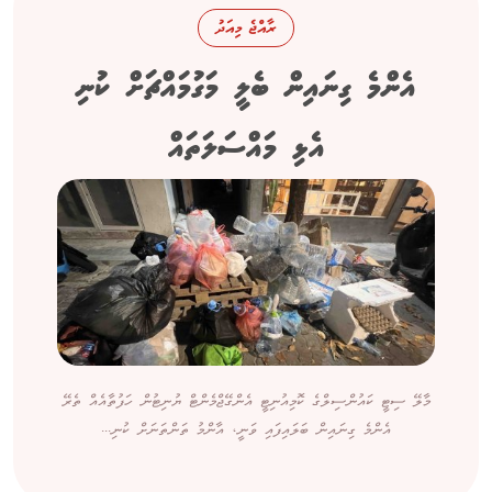
ރާއްޖެ މިއަދު
އެންމެ ގިނައިން ބެލީ މަގުމައްޗަށް ކުނި
އެޅި މައްސަލަތައް
މާލޭ ސިޓީ ކައުންސިލްގެ ކޮމިއުނިޓީ އެންގޭޖްމެންޓް ޔުނިޓުން ހަފުތާއެއް ތެރޭ
އެންމެ ގިނައިން ބަލައިފައި ވަނީ، އާންމު ތަންތަނަށް ކުނި...