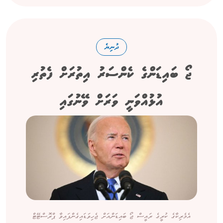
ދުނިޔެ
ޖޯ ބައިޑަންގެ ކެންސަރު އިތުރަށް ފެތުރި
އުޅުއްވަނީ ވަރަށް ވޭނުގައި
އެމެރިކާގެ ކުރީގެ ރައީސް ޖޯ ބައިޑަންއަށް ޖެހިވަޑައިގެންފައިވާ ޕްރޮސްޓޭޓް