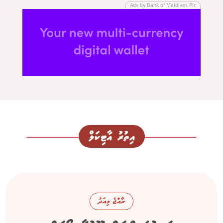
Adv by Bank of Maldives Plc
އިތުރު އާޓިކަލް
ރާއްޖެ މިއަދު