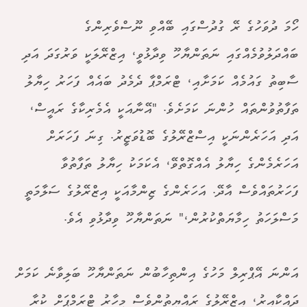
ހޯމަ ދުވަހުގެ ރޭ ގުދުސްގައި ބޭއްވި ނޫސްވެރިންގެ
ބައްދަލުވުމެއްގައި ނަތަންޔާހޫ ވިދާޅުވީ، އިޒްރޭލަކީ ވަރުގަދަ އަދި
ސާބިތު ގައުމެއް ކަމަށާއި، ޓްރަމްޕާ ދެމެދު ބައެއް ފަހަރު ހިޔާލު
ތަފާތުވުންތައް ހުންނަ ކަމަށެވެ. "އޭނާއަކީ އެމެރިކާގެ ރައީސް،
އަދި އަހަރެންނަކީ އިސްޒްރޭލުގެ ބޮޑުވަޒީރު. ގިނަ ފަހަރަށް
އަހަރެމެންގެ ހިޔާލު އެއްގޮތްވޭ، އެކަމަކު ހިޔާލު ތަފާތުވާ
ފަހަރުތައްވެސް އާދޭ. އަހަރެންގެ ޒިންމާއަކީ އިޒްރޭލުގެ ސަލާމަތީ
މަސްލަހަތު ހިމާޔަތްކުރުން،" ނަތަންޔާހޫ ވިދާޅުވި އެވެ.
އަންނަ އޭޕްރިލް މަހުގެ އިންތިހާބުން ނަތަންޔާހޫ ބަލިވާނެ ކަމަށް
ދައްކާއިރު، އިޒްރޭލުގެ ރައްޔިތުންވެސް މިހާރު ޓްރަމްޕަށް ކުރާ