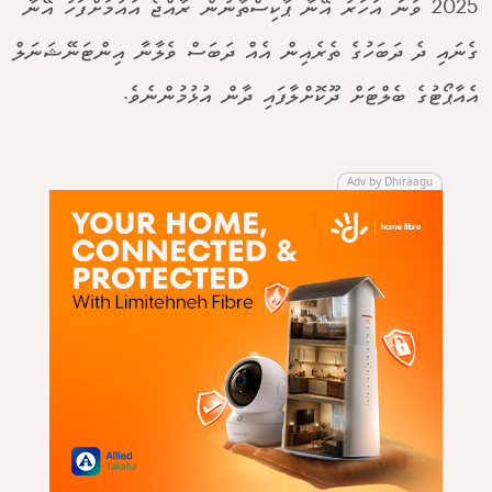
2025 ވަނަ އަހަރު އޭނާ ޕާކިސްތާނުން ރާއްޖެ އައުމަށްފަހު އޭނާ
ގެނައި ދެ ދަބަހުގެ ތެރެއިން އެއް ދަބަސް ވެލާނާ އިންޓަނޭޝަނަލް
އެއާޕޯޓުގެ ބެލްޓަށް ދޫކޮށްލާފައި ދާން އުޅުމުންނެވެ.
Adv by Dhiraagu