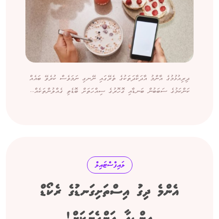
ދިރިއުޅުމުގެ އާންމު އާދަކާދަތަކުގެ ތެރޭގައި ނޭނގި ނަމަވެސް ކުރެވޭ ބައެއް
ކަންކަމުގެ ސަބަބުން ބަނޑާއި ގޮހޮރުގެ ސިއްހަތަށް ބޮޑެތި ގެއްލުންތަކެއް...
ލައިފްސްޓައިލް
އެންމެ ދިގު އިސްތަށިގަނޑުގެ ރެކޯޑް
އިންޑިއާ އަންހެނަކަށް!