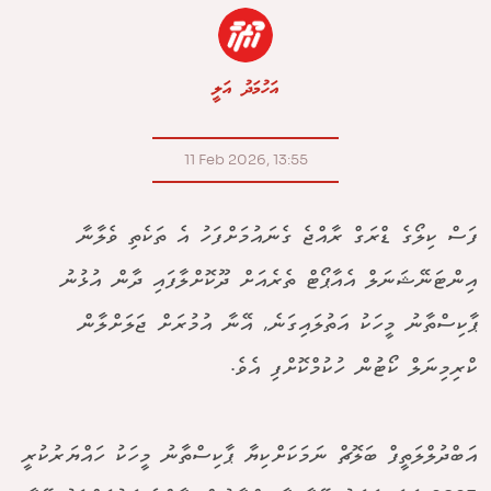
އަހުމަދު އަލީ
11 Feb 2026, 13:55
ފަސް ކިލޯގެ ޑްރަގް ރާއްޖެ ގެނައުމަށްފަހު އެ ތަކެތި ވެލާނާ
އިންޓަނޭޝަނަލް އެއާޕޯޓް ތެރެއަށް ދޫކޮށްލާފައި ދާން އުޅުނު
ޕާކިސްތާނު މީހަކު އަތުލައިގަނެ, އޭނާ އުމުރަށް ޖަލަށްލާން
ކްރިމިނަލް ކޯޓުން ހުކުމްކޮށްފި އެވެ.
އަބްދުލްލަތީފް ބަލޮޗް ނަމަކަށްކިޔާ ޕާކިސްތާނު މީހަކު ހައްޔަރުކުރީ