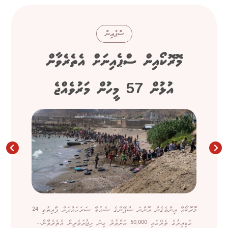
ސްޕެއިން
މޮރޮކޯއިން ސްޕެއިނަށް އެތެރެވާން
އުޅުން 57 މީހުން މަރުވެއްޖެ
މޮރޮކޯއާ އިންވެގެން އޮންނަ ސްޕޭންގެ ސެއުތާ ސަރަހައްދަށް ފާއިތުވި 24
ގަޑިއިރުގެ ތެރޭގައި 50,000 އަށްވުރެ ގިނަ ހިޖުރަވެރިން އެތެރެވާން...