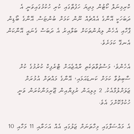
ކްރިމިނަލް ކޯޓުން މިދިޔަ ހަފުތާގައި ކުރި ހުކުމުގައިވަނީ އެ
ދަބަހަކީ އޭނާގެ އެއްޗެއް ނޫން ކަމަށް ބުންޏަސް, އޭނާގެ ބޯޑިން
ޕާހާއި އެހެން ލިޔުންތަކަށް ބަލާއިރު އެ ދަބަސް ގެނައީ އޭނާކަން
އެނގޭ ކަމަށެވެ.
އެހެންވެ، މަސްތުވާތަކެތި ރާއްޖެއަށް ޓްރެފިކް ކުރުމުގެ ކުށް
ސާބިތުވާ ކަމަށް ކަނޑައަޅައި، އޭނާގެ މައްޗަށް އުމުރަށް
ޖަލަށްލުމާއެކު, 2 މިލިއަން ރުފިޔާއިން ޖޫރިމަނާކުރަން ވަނީ
ހުކުމްކޮށްފަ އެވެ.
އެ މައްސަލާގައި މިހާތަނަށް ޖަލުގައި އެއް އަހަރާއި 11 މަހާއި 10