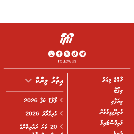
FOLLOW US
ރާއްޖެ މިއަދު
އިތުރު ލިންކް
ރިޕޯޓް
ވޯލްޑް ކަޕް 2026
ވިޔަފާރި
މުނިފޫހިފިލުވުން
ހުރިހާރޯދަ 2026
ލައިފްސްޓައިލް
20 ވަނަ ރައްޔިތުންގެ
ދުނިޔެ