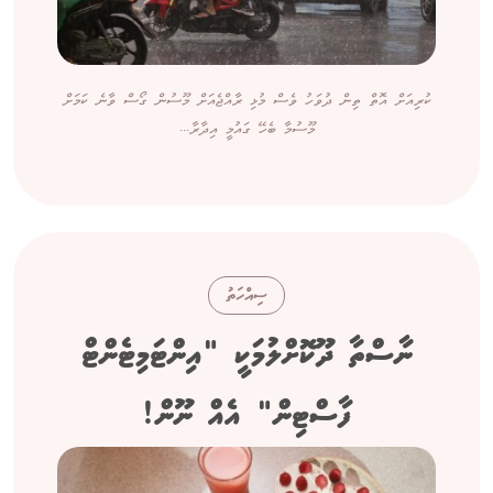
ކުރިއަށް އޮތް ތިން ދުވަހު ވެސް މުޅި ރާއްޖެއަށް މޫސުން ގޯސް ވާނެ ކަމަށް
މޫސުމާ ބެހޭ ގައުމީ އިދާރާ...
ސިއްހަތު
ނާސްތާ ދޫކޮށްލުމަކީ "އިންޓަމިޓެންޓް
ފާސްޓިން" އެއް ނޫން!