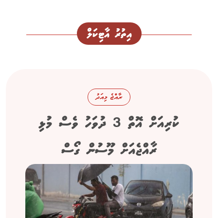
އިތުރު އާޓިކަލް
ރާއްޖެ މިއަދު
ކުރިއަށް އޮތް 3 ދުވަހު ވެސް މުޅި
ރާއްޖެއަށް މޫސުން ގޯސް