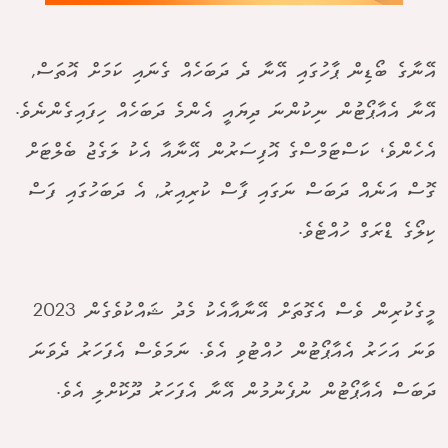
އޭނާގެ ބޯޑިން ޕާހުގައި އޭނާ ދެ ދަބަހެއް ގެނައި ކަމަށް އޮތަސް,
އޭނާ އެއާޕޯޓުން ނިކުންނަ ދިޔައީ އެންމެ ދަބަހެއް ހިފައިގެންނެވެ.
އެހެންވެ، ކަސްޓަމްސްގެ އޮފިސަރުން އޭނާއާ އެކު ލަގެޖު ބެލްޓަށް
ގޮސް އަނެއް ދަބަސް ނަގައި ފާސް ކުރިއިރު, އެ ދަބަހުގައި ފަސް
ކިލޯގެ ޑްރަގް ހުއްޓެވެ.
މީގެކުރިން ވެސް އެގޮތަށް އޭނާއާއެކު މެދު ޝައްކުވެގެން 2023
ވަނަ އަހަރު އެއާޕޯޓުން ހުއްޓުވި އެވެ. ނަމަވެސް އެފަހަރު ދެވަނަ
ދަބަސް އެއާޕޯޓުން ނުފެނުމުން އޭނާ އެފަހަރު ދޫކޮށްލި އެވެ.