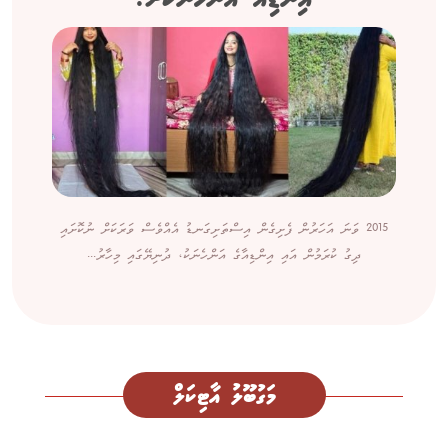
2015 ވަނަ އަހަރުން ފެށިގެން އިސްތަށިގަނޑު އެއްވެސް ވަރަކަށް ނުކޮށައި
ދިގު ކުރަމުން އައި އިންޑިއާގެ އަންހެނަކު، ދުނިޔޭގައި މިހާރު...
މަގުބޫލު އާޓިކަލް