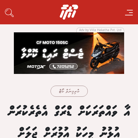
Adv by Villa Hakatha Pvt. Ltd
ކްރިމިނަލް ކޯޓް
އާ ވައްތަރަކަށް ޑްރަގް އެތެރެކުރަން
އުޅުނު މީހަކު އުމުރަށް ޖަލަށް