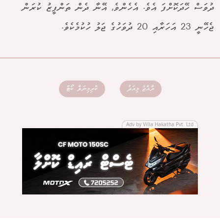
ދުވަސް ހޭދަކޮށްފަ އެވެ. އެހެންވެ, އޭނާ ދެން ތަންފީޒު ކުރަން
ޖެހޭނީ 23 އަހަރާއި 20 ދުވަހުގެ ޖަލު ހުކުމެކެވެ.
ރާއްޖެ މިއަދު
ކްރިމިނަލް ކޯޓް
Adv by Villa Hakatha Pvt. Ltd