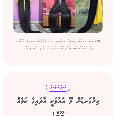
2015 ވަނަ އަހަރުން ފެށިގެން އިސްތަށިގަނޑު އެއްވެސް ވަރަކަށް ނުކޮށައި
ދިގު ކުރަމުން އައި އިންޑިއާގެ އަންހެނަކު، ދުނިޔޭގައި މިހާރު...
ލައިފްސްޓައިލް
ހިރުގަނޑުން ލޭ އައުމަކީ އާދައިގެ ކަމެއް
ނޫން!