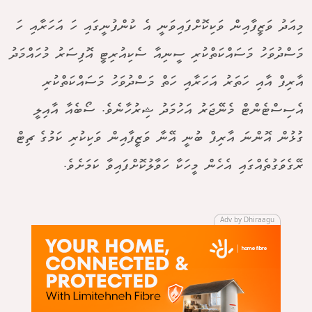
މިއަދު ވަޒީފާއިން ވަކިކޮށްފައިވަނީ އެ ކުންފުނީގައި ހަ އަހަރާއި ހަ
މަސްދުވަހު މަސައްކަތްކުރި ސީނިއާ ސެކިއުރިޓީ އޮފިސަރު މުހައްމަދު
އާރިފް އާއި ހަތަރު އަހަރާއި ހަތް މަސްދުވަހު މަސައްކަތްކުރި
އެސިސްޓެންޓް މެނޭޖަރު އަހުމަދު ޝިރުހާނެވެ. ސޯބެއާ އާއިލީ
ގުޅުން އޮންނަ އާރިފް ބުނީ އޭނާ ވަޒީފާއިން ވަކިކުރި ކަމުގެ ޗިޓް
ރޭގެވަގުތެއްގައި އެހެން މީހަކާ ހަވާލުކޮށްފައިވާ ކަމަށެވެ.
Adv by Dhiraagu