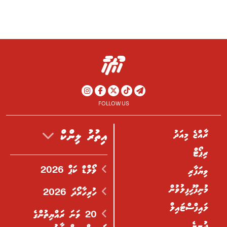
FOLLOW US
ރާއްޖެ މިއަދު
އިތުރު ލިންކް
ރިޕޯޓް
ވޯލްޑް ކަޕް 2026
ވިޔަފާރި
މުނިފޫހިފިލުވުން
ހުރިހާރޯދަ 2026
ލައިފްސްޓައިލް
20 ވަނަ ރައްޔިތުންގެ
ދުނިޔެ