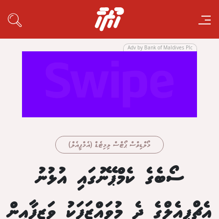
Adv by Bank of Maldives Plc
މޯލްޑިވްސް ޕޯޓްސް ލިމިޓެޑް (އެމްޕީއެލް)
ސޯބެގެ ކެމްޕޭނުގައި އުޅުނު
އެޗްޕީއެލްގެ ދެ މުވައްޒަފަކު ވަޒީފާއިން