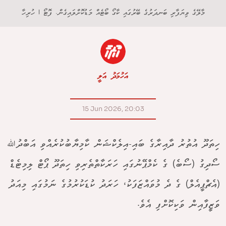
މާލޭގެ ވިޔަފާރި ބަނދަރުގެ ބޭރުގައި ކާގޯ ބޯޓެއް މަޑުކޮށްލައިގެން. ފޮޓޯ | ހުރިހާ
އަހުމަދު އަލީ
15 Jun 2026, 20:03
ހިތަދޫ އުތުރު ދާއިރާގެ ބައި-އިލެކްޝަން ކާމިޔާބުކުރެއްވި އަބްދުﷲ
ސޯދިގު (ސޯބެ) ގެ ކެމްޕޭނުގައި ހަރަކާތްތެރިވި ހިތަދޫ ޕޯޓް ލިމިޓެޑް
(އެޗްޕީއެލް) ގެ ދެ މުވައްޒަފަކު، ހަރަދު ކުޑަކުރުމުގެ ނަމުގައި މިއަދު
ވަޒީފާއިން ވަކިކޮށްފި އެވެ.