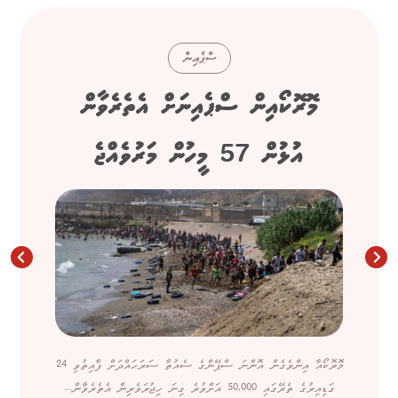
ސްޕެއިން
މޮރޮކޯއިން ސްޕެއިނަށް އެތެރެވާން
އުޅުން 57 މީހުން މަރުވެއްޖެ
މޮރޮކޯއާ އިންވެގެން އޮންނަ ސްޕޭންގެ ސެއުތާ ސަރަހައްދަށް ފާއިތުވި 24
ގަޑިއިރުގެ ތެރޭގައި 50,000 އަށްވުރެ ގިނަ ހިޖުރަވެރިން އެތެރެވާން...