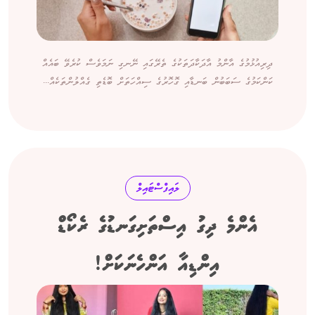
ދިރިއުޅުމުގެ އާންމު އާދަކާދަތަކުގެ ތެރޭގައި ނޭނގި ނަމަވެސް ކުރެވޭ ބައެއް
ކަންކަމުގެ ސަބަބުން ބަނޑާއި ގޮހޮރުގެ ސިއްހަތަށް ބޮޑެތި ގެއްލުންތަކެއް...
ލައިފްސްޓައިލް
އެންމެ ދިގު އިސްތަށިގަނޑުގެ ރެކޯޑް
އިންޑިއާ އަންހެނަކަށް!