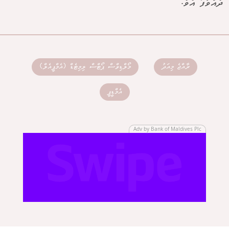
ދެއްވާފަ އެވެ.
ރާއްޖެ މިއަދު
މޯލްޑިވްސް ޕޯޓްސް ލިމިޓެޑް (އެމްޕީއެލް)
އެމްޑީޕީ
Adv by Bank of Maldives Plc