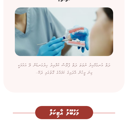
ދަތް އުނގުޅާއިރު ނުވަތަ ދަތް ފްލޮސް ކުރާއިރު ހިރުގަނޑުން ލޭ އައުމަކީ
ގިނަ މީހުން އާދައިގެ ކަމެއްގެ ގޮތުގައި ދެކޭ...
މަގުބޫލު އާޓިކަލް