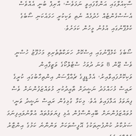
ސާކިއުލާގައި އަންގާފައިވީ ނަމަވެސް، އާރިފް ބުނީ އެއްވެސް
އެސެސްމެންޓެއް ހެދުމެއް ނެތި ވަކިކުރީ ހަމައެކަނި ސޯބެގެ
ކެމްޕޭނުގައި އުޅުނު މީހުން ކަމަށެވެ.
ސޯބެގެ ކެމްޕޭނުގައި އިސްކޮށް ހަރަކާތްތެރިވި މަހުފޫޒު ހުސްނީ
ވެސް ޖޫން 8 ވަނަ ދުވަހު ސްޓެލްކޯގެ ވަޒީފާއިން
ވަކިކޮށްފައިވާއިރު، އެމްޑީޕީގެ ޗެއާޕާސަން އިންތިހާބުގައި ކުރީގެ
ރައީސް މުހައްމަދު ނަޝީދަށް ތާއީދުކުރި މުވައްޒަފުންނަށް ވެސް
ފިޔަވަޅު އަޅާފައިވެ އެވެ. މިކަމާ ގުޅިގެން ރައީސް ނަޝީދު ވަނީ،
މުވައްޒަފުންނަށް ބޭއިންސާފުން އެޅި ފިޔަވަޅުތައް އުވާނުލައިފިނަމަ
ސަރުކާރު ކުންފުނިތަކުގެ އޮފީސްތަކަށް ވަންނާނެ ކަމުގެ އިންޒާރު