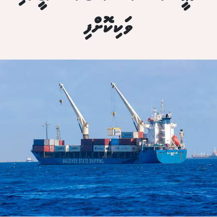
ވަކިކޮށްފި