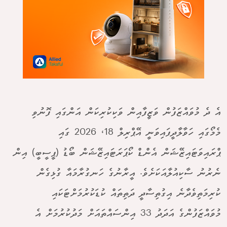
އެ ދެ މުވައްޒަފުން ވަޒީފާއިން ވަކިކުރިކަން އަންގައި ފޮނުވި
މެމޯގައި ހަވާލާދީފައިވަނީ އޭޕްރިލް 18، 2026 ގައި
ޕްރައިވަޓައިޒޭޝަން އެންޑް ކޯޕަރަޓައިޒޭޝަން ބޯޑު (ޕީސީބީ) އިން
ނެރުނު ސާކިއުލާއަކަށެވެ. އީރާނުގެ ހަނގުރާމައާ ގުޅިގެން
ކުރިމަތިވެދާނެ އިގުތިސާދީ ދަތިތައް ކުޑަކުރުމަށްޓަކައި
މުވައްޒަފުންގެ އަދަދު 33 އިންސައްތައަށް މަދުކުރުމަށް އެ