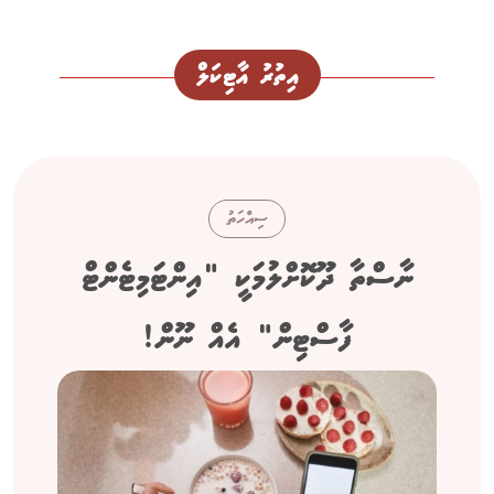
އިތުރު އާޓިކަލް
ސިއްހަތު
ނާސްތާ ދޫކޮށްލުމަކީ "އިންޓަމިޓެންޓް
ފާސްޓިން" އެއް ނޫން!