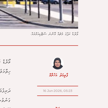
ވޯލްޑް ކަޕްގެ މެޗެއް އޮންނަ ސްޓޭޑިއަމްއެއް.
ހިތާމަވެ
ފާތިމަތު އަހުލާމް
ދަރިފުޅަ
16 Jun 2026, 05:23