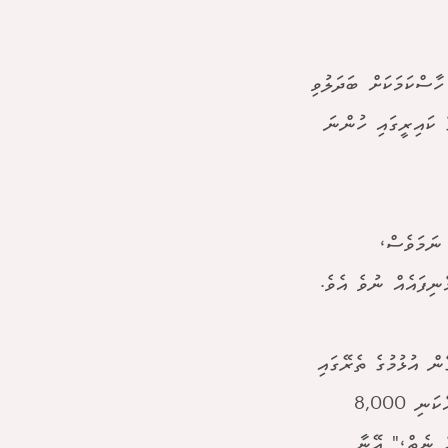
ާސްކަމަކަށް ބަދަލުވި
 ކައިރީގައި ހުންނަ
 ނަމަވެސް،
ނިފައެއް ނުވެ އެވެ.
ން އުޅުމުގެ ތެރޭގައި
ސްކްރީނަށް ބަލާލާފައި އެއީ މެޗު ޓިކެޓް ކަމަށް ހީކުރެވުނީ. ކާރު ޕާކުކުރަން އެކަނި 8,000
ް ނެތް،" އޭނާ