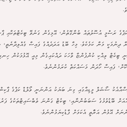
ެ.
ކަޕްގެ ރަސްމީ އުސޫލުތައް ބުނާގޮތުން، އޮޅިގެން ގަނެވޭ ޓިކެޓްތަކާއި ޕާ
 ދިނުމަކީ މަނާ ކަމެކެވެ. މިހާ ބޮޑު އަދަދެއްގެ ފައިސާ ގެއްލިދާނެތީ، މ
ީ ޓިކެޓް ވިއްކި ކުންފުންޏާ ވާހަކަ ދައްކައިގެން މިއީ އޮޅުމަކުން ހިނގި
ޮށް، ފައިސާ ހޯދަން މަސައްކަތް ކުރަމުންނެވެ.
ސާއާއެކު ސޯޝަލް މީޑިއާގައި ގިނަ ބަޔަކު އަންނަނީ ވޯލްޑް ކަޕްގެ ޕާކިންގ
ާއަށް ބޮޑުވުމުގެ ސަބަބުންނާއި، ޓިކެޓް ގަންނަ ވެބްސައިޓްތަކުގެ ފަރު
ްނަށް އޮޅުން އަރާާތީ އެކަމަށް ފާޑުކިޔަމުންނެވެ.