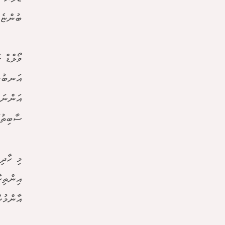
ބުންޏެވ
ވޯލްޑް 
އަނބުރާ
އަންނަނ
ސާބިތުކ
މި ހާދި
އިންތިހ
އާންމުނ