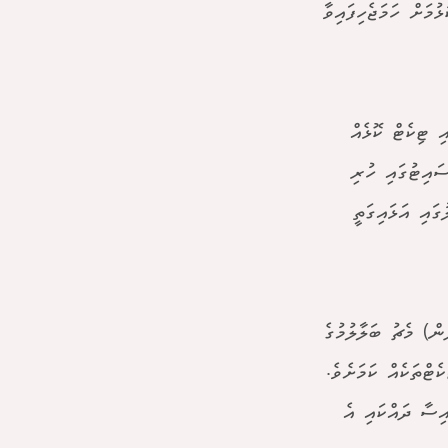
މަށް ހަމަޖެހިފައިވާ
ި ޓިކެޓް ކޮޅެއް
ައިޓުގައި ހުރި
ގައި އަޅައިގަތީ
ް) މެޗު ބަލާލުމުގެ
ޓްތަކެއް ކަމަށެވެ.
އިސާ ދައްކައި އެ