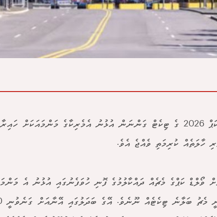
ވޯލްޑް ކަޕް 2026 ގެ ޓިކެޓް ގަންނަން އުޅުނު އެމެރިކާގެ މަންމައަކަށް ހަ
ރި ހާލަތެއް ކުރިމަތި ވެއްޖެ އެވެ.
ށް ވޯލްޑް ކަޕްގެ މެޗެއް ދައްކާލުމުގެ ފޮނި ހުވަފެނުގައި އުޅުނު އެ މަންމަ