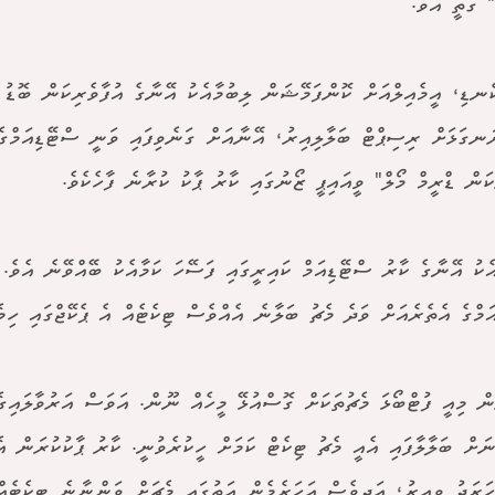
" ގަތީ އެވެ.
ނޑި، އީމެއިލްއަށް ކޮންފަމޭޝަން ލިބުމާއެކު އޭނާގެ އުފާވެރިކަން ބޮޑު ހ
ަނގަޅަށް ރިސިޕްޓް ބަލާލިއިރު، އޭނާއަށް ގަނެވިފައި ވަނީ ސްޓޭޑިއަމްގެ
ކަން ޑްރީމް މޯލް" ވީއައިޕީ ޒޯނުގައި ކާރު ޕާކު ކުރާނެ ފާހެކެވެ.
އެކު އޭނާގެ ކާރު ސްޓޭޑިއަމް ކައިރީގައި ފަސޭހަ ކަމާއެކު ބޭއްވޭނެ އެވެ.
ަމްގެ އެތެރެއަށް ވަދެ މެޗު ބަލާނެ އެއްވެސް ޓިކެޓެއް އެ ޕެކޭޖްގައި ހިމެ
ން މިއީ ފުޓްބޯޅަ މެޗުތަކަށް ގޮސްއުޅޭ މީހެއް ނޫން. އަވަސް އަރުވާލައިގެ
ހަރަދު ވިއިރު، އަދިވެސް އަހަރެމެން އަތުގައި މެޗަށް ވަންނާނެ ޓިކެޓެއ