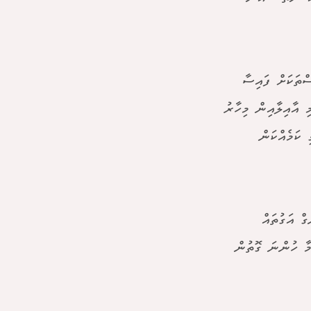
ސްތަކަށް ފައިސާ
ި އާއިލާއިން މިހާރު
 ކަމެއްކަން
ް އަގުތައް
މާ ހުންނަ ގޮތުން