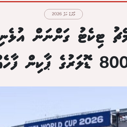
ވޯލްޑް ކަޕް 2026
ެޗު ޓިކެޓު ގަންނަން އުޅެނި
ރުގެ ޕާކިން ފާހެއް!