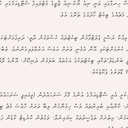
ސާ ހިނގާފައި ވަނީ ނިއު ޔޯކް-ނިއު ޖާޒީގެ މެޓްލައިފް ސްޓޭޑިއަމްގައި ކުޅު
 މެޗެއްގެ ޓިކެޓް ހޯދުމުގެ ތެރޭގަ އެވެ.
ވިއްކާ ރަސްމީ ޕްލެޓްފޯމުން ޓިކެޓްތައް ހުސްވަމުން ދާތީ، ދަރިފުޅަށްޓަކައ
ު ކުރުމަށްޓަކައި އޭނާ އުޅުނީ ވަރަށް އަވަސް އަރުވާލައިގެންނެވެ. ވެބްސ
ޕީ ބަންޑަލް"ތަކާއި ޓިކެޓްތަކުގެ އަގުތައް ބަލަމުން ދަނިކޮށް، އޭނާގެ ލޮލު
ެވެ.
ކުރީ އެއީ ސްޓޭޑިއަމްގެ އެންމެ މޮޅު ސަރަހައްދުން (ވީއައިޕީ ސަރަހައްދުނ
ް، ކާނާއާއި ބުއިންތައް ވެސް ހިމެނޭހެން ލިބޭ ވަރަށް ހާއްސަ މެޗު ޓިކެ
ަމުން، އިތުރަށް ތަފްސީލުތައް ކިޔައިނުލާ، ވަގުތުން ކްރެޑިޓް ކާޑުން ފަ