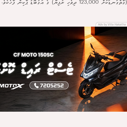
123,00 ދިވެހި ރުފިޔާ) ގެ އަގުބޮޑު ޕާކިން ފާހެކެވެ.
Adv by Villa Hakatha 