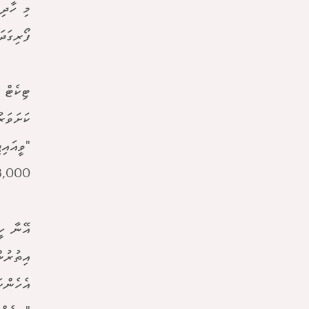
މި ހާދި
ފޯރިގަދަ
ޓިކެޓް 
ކަށަވަރ
"ވީއައި
8,000 ޑޮލަރުގެ ޕެކޭޖެކ
އޭނާ ހީ
އިތުރުނ
އެހެންކ