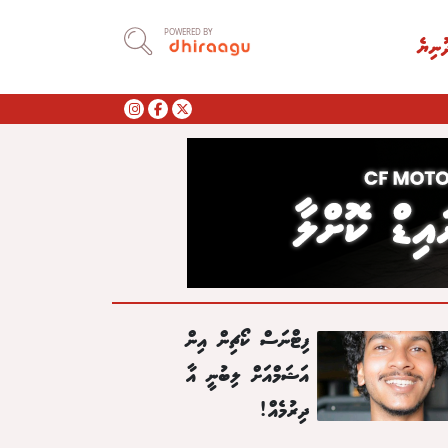
POWERED BY
ުނިޔެ
ފިޓްނަސް ކޯޗިން އިން
އަޝަމްއަށް ލިބުނީ އާ
ދިރުމެއް!