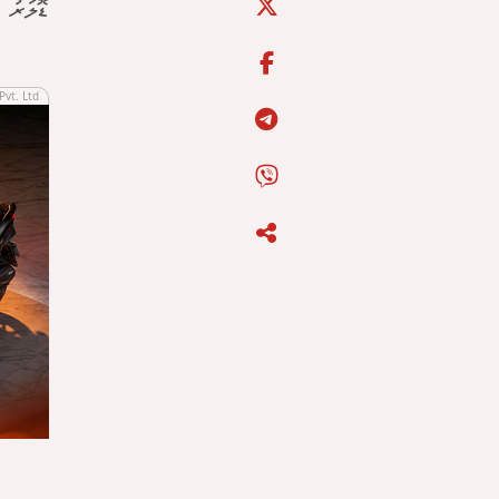
ޑޮލަރު (ގާތްގަނޑަކަށް 0
Pvt. Ltd