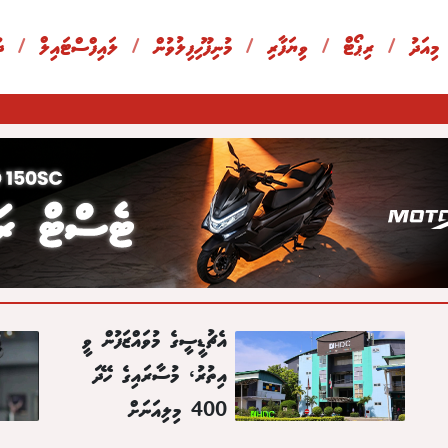
 މިއަދު
/
ރިޕޯޓް
/
ވިޔަފާރި
/
މުނިފޫހިފިލުވުން
/
ލައިފްސްޓައިލް
/
ދ
އެޗުޑީސީގެ މުވައްޒަފުން ވީ
އިތުރު، މުސާރައިގެ ހޭދަ
400 މިލިއަނަށް