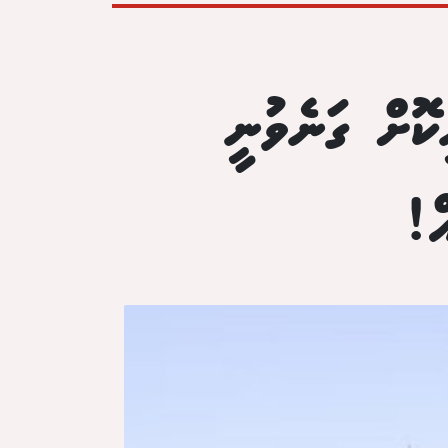
ކޮށް ގަނެވުނީ