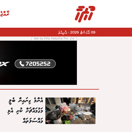
ރާއްޖެ
09 އޯގަސްޓް 2026
·
އާދިއްތަ
Adv by Villa Hakatha Pvt. Ltd
|
އެންމެ ގިނައިން ބެލީ
މަގުމައްޗަށް ކުނި އެޅި
މައްސަލަތައް