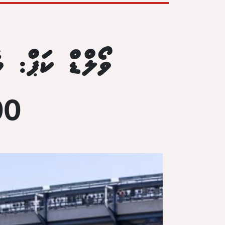
ވޯލްޑް ކަޕް: މ
8000 ޑޮލަ