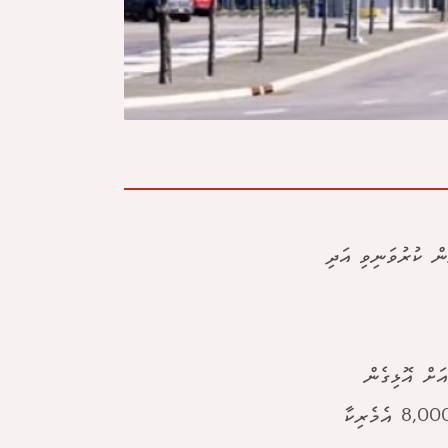
އިރާން ކުރުވަނިވި އަދި
އަށް އޮޅިގެން
ގަނެވުނީ މެޗު ބަލާނެ ޓިކެޓެއް ނޫނެވެ. އޭގެ ބަދަލުގައި އޭނާއަށް ގަނެވުނީ 8,000 އެމެރިކާ