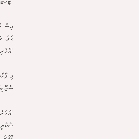
"ޓިކެޓް
އިސާ ކެ
އެވެ. ރ
"އެމެރި
މި ފާހާ
ސްޓޭޑިއ
"އަހަރެ
ޑޮލަރު 