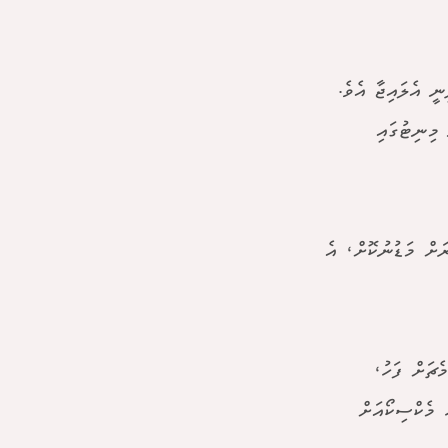
ައިދިނީ އެލައިޖާ އެވެ.
ިތްވަރު ދޫނުކޮށް ކުރި މަސައްކަތުން، 64 ވަނަ މިނިޓުގައި
ަށް މަޑުނުކޮށް، އެ
ެޗަށް ފަހު،
 މެކްސިކޯއަށް