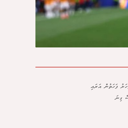
ހަރު ފަހަތުން އަރައި
ސް ގިނަ