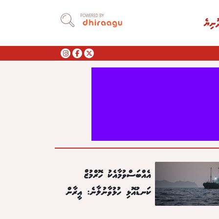
POWERED BY
ުނިޔެ
އެއްބަސްވުމާއެކު ހޮރްމުޒް
ކަނޑުއޮޅި ހުޅުވާނުލާނެ: އީރާން