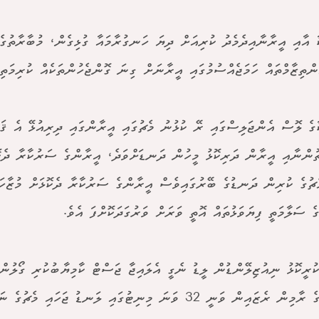
ާ އާއި އީރާނާއިދެމެދު ކުރިއަށް ދިޔަ ހަނގުރާމައާ ގުޅިގެން، މުބާރާތުގ
ންތިޒާމްތައް ހަމަޖެއްސުމުގައި އީރާނަށް ގިނަ ގޮންޖެހުންތަކެއް ކުރިމަތިވ
ާގެ ލޮސް އެންޖަލިސްގައި ރޭ ކުޅުނު މެޗުގައި އީރާންގައި ދިރިއުޅޭ އެ ޤައ
ުންނާއި އީރާން ދަރިކޮޅު މީހުން ދަނޑަށްވަދެ، އީރާންގެ ސަރުކާރާ ދެކޮ
ެޗުގެ ކުރިން ދަނޑުގެ ބޭރުގައިވެސް އީރާންގެ ސަރުކާރާ ދެކޮޅަށް މުޒާހަ
ގެ ސަލާމަތީ ފިޔަވަޅުތައް އޮތީ ވަރަށް ވަރުގަދަކޮށްފަ އެވެ.
ކުރީކޮޅު ނިއުޒިލޭންޑުން ލީޑު ނެގީ އެލައިޖާ ޖަސްޓް ކާމިޔާބުކުރި ގޯލުންނ
އީރާންގެ ރާމިން ރެޒައިން ވަނީ 32 ވަނަ މިނިޓުގައި ލަނޑު ޖަހައި މ