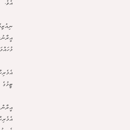
އެވެ.
މުހައްމ
އެމެރިކ
ޓީމުގެ 
އީރާންގ
އެމެރިކ