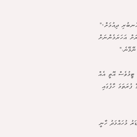
އެނބުރި ދިއުމަށް،"
ރަށް އަހަރަމެންނަށް
ނޭޅޭނެ."
 ޓީމުވެސް އޮތީ އެއް
 ފުރަތަމަ ހާފުގައި
ެންޑަރު މުހައްމަދު ހާނީ