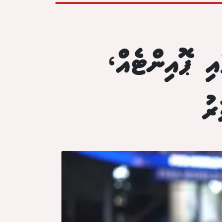
އި ޕޮއިންޓެއް،
ރު