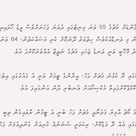
ނިއުޒިލޭންޑަށް މެޗުގެ 55 ވަނަ މިނިޓުގައި ދެވަނަ ފަހަރަށްވެސް ލީޑު ހޯދ
އީރާނުން މި ލަނޑާއެކުވެސް ހ
ަދު މޮހޭބީ ވަނީ ލަނޑު ޖަހައި މެޗުގެ ނަތީޖާ އެއްވަރުކޮށްފަ އެވެ.
ާގައި ރޭ ކުޅުނު މެޗަށް ފަހު، އީރާންގެ ޓީމަށް ވަނީ އެ ގައުމުގައި އިތުރ
ކޭމްޕްކޮށްފައިވާ މެކްސިކޯއަށް އެނބުރި ދާން އަންގައިފަ އެވެ.
ެ ކޯޗު އާމިރު ގަލެނޯއީ މެޗަށް ފަހު ބުނީ އެ ޓީމުން ރާވައިގެން ތިބީ މ
ާގައި އެއް ރޭ މަޑުކޮށް، ރިކަވަރީ ސެޝަނެއް ކުރިއަށް ގެންދިއުމަށް ފަހު