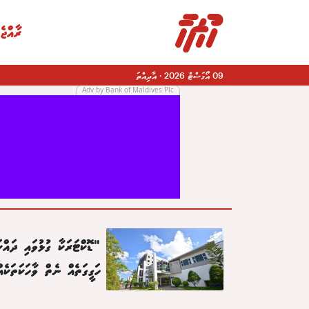
ރާއްޖެ
09 އޯގަސްޓް 2026
·
އާދިއްތަ
Adv by Bank of Maldives Plc
|
"ޑޮކްޓަރަކާ ގުޅުވައި ދައްކ
ހަގީގަތެއް ނެތް ވާހަކަތަކެއ