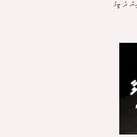
ރޭ ބެލްޖިއަމް އާއި މިސްރު ބައްދަލުކުރި މެޗުވެސް ނިމުނީ 1-1 އިން ދެ ޓީމު