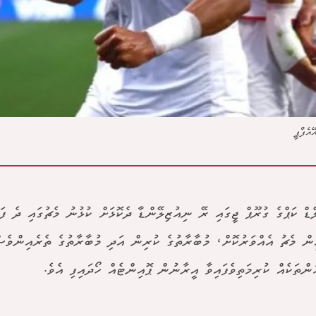
އެފްޕީ
ލްޑް ކަޕްގެ ގުރޫޕް ޖީގައި ރޭ ނިއުޒިލޭންޑާ ދެކޮޅަށް ކުޅުނު މެޗުގައި ދެ ފަ
 އިން މެޗު އެއްވަރުކޮށް، މުބާރާތުގެ ކުރިން އަދި މުބާރާތުގެ ތެރެއިންވެ
ުންތަކެއް ކުރިމަތިވެފައިވާ އީރާނުން ޕޮއިންޓެއް ހޯދައިފި އެވެ.