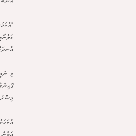
އެނބުރި
"އެކަމަ
ގަލެނޯއ
އުނދަގޫ
މި ނަތީ
ޕޮއިންޓ
މިސްރުނ
އަތުން 