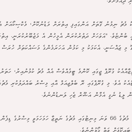
 ދިއުމަށެވެ.
ކު މެޗު ނިމުނު ގޮތަށް އަންގައިފި އިތުރަށް މަޑުނުކޮށް، މެކްސިކޯއަށް 
ީ ބުންޏެވެ. "އަވަހަށް ދަތުރުކުރަން އެމީހުން އެ މަޖުބޫރުކުރަނީ. އިތު
 މި ޖައްސަނީ. އެކަމަކު މި ކަމުން އަހަރަމެންގެ މަސައްކަތަށް ހުރަސް 
ޖާއާއެކު ގުރޫޕް ޖީގައި ކޮންމެ ޓީމެއްވެސް އެއް މެޗު ކުޅުނުއިރު، ހަތަރު
ާއެކު އެވެ. މި ގުރޫޕްގައި ރޭ ބެލްޖިއަމް އާއި މިސްރު ބައްދަލުކުރި މެޗުގެ
ް ލީޑު ނެގީ އެމާން އަޝޫރް ޖެހި ލަނޑުންނެވެ.
އެކަމަކު މެޗުގެ 66 ވަނަ މިނިޓުގައި މެޗުގެ ނަތީޖާ ހަމަހަމަވީ މިސްރުގެ ޑިފ
ބައިކޮޅަށް ވަތް ގޯލުންނެވެ.