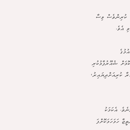
ެ ކުރިންވެސް ވިސާ
ި އެވެ.
ުމުގެ
ޅަށް ޝުއޫރުފާޅުކުރި
ރާ ކުރިއަށްދިޔައިރު،
ެވެ. އެކަމަކު
ެޗުގެ ނަތީޖާ ހަމަހަމަކޮށްފަ