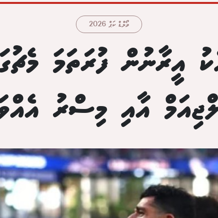
ވޯލްޑް ކަޕް 2026
ެކު އީރާނުން ފުރަތަމަ މެޗުގަ
ްޖިއަމް އާއި މިސްރު އެއްވަ