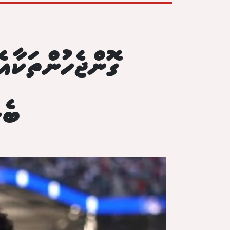
ގޮންޖެހުންތަކާއ
ބެލ