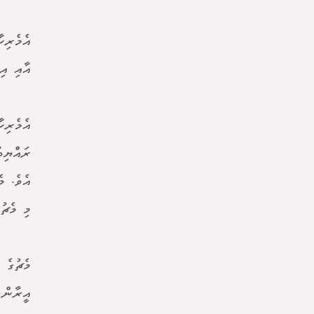
އެމެރިކ
އާއި އި
އެމެރިކ
ރައްޔިތ
އެވެ. މ
މި މެޗު
މެޗުގެ 