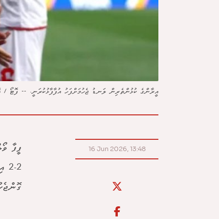
އީރާންގެ ކުޅުންތެރިން ލަނޑު ޖެހުމަށްފަހު އުފާފާޅުކުރަނީ. -- ފޮޓޯ / އޭ
ފީފާ ވޯ
16 Jun 2026, 13:48
2-2
ގޮންޖެހ