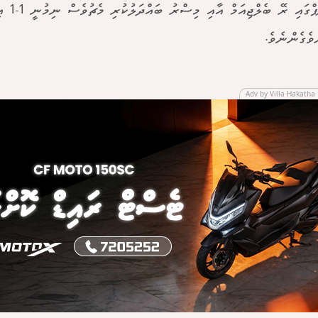
މި ގުރޫޕްގައި 
ވެގެންނެވެ.
Adv by Villa Hakatha 