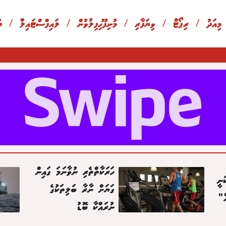
 މިއަދު
/
ރިޕޯޓް
/
ވިޔަފާރި
/
މުނިފޫހިފިލުވުން
/
ލައިފްސްޓައިލް
/
ދ
ހަރަކާތްތެރި ނުވާނަމަ ގައިން
ަނީ
ގަޔަށް ނާރާ ބަލިތަކުގެ
ް"
ނުރައްކާ ބޮޑު