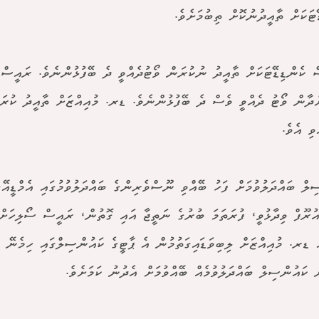
ޭޓަކަށް ތާއީދުނުކޮށް ތިބުމަށެވެ.
ް ކެންޑިޑޭޓަކަށް ތާއީދު ނުކުރަން ވޯޓުދެއްވީ ދެ ބޭފުޅުންނެވެ. ރައީސް 
ވި އެވެ.
ިލް ބައްދަލުވުމަށް ފަހު ބޭއްވި ނޫސްވެރިންގެ ބައްދަލުވުމުގައި އެމްޑީއ
އުރޫފް ވިދާޅުވީ، ފުރަތަމަ ބުރުގެ ނަތީޖާ އައި ގޮތުން، ރައީސް ސޯލިހަށް
ް ޑރ. މުއިއްޒަށް ލިބިވަޑައިގަތުމުން އެ ޕާޓީގެ ކައުންސިލްގައި ހިމެނޭ ގ
ް ކައުންސިލް ބައްދަލުވުމެއް ބޭއްވުމަށް އެދުނު ކަމަށެވެ.