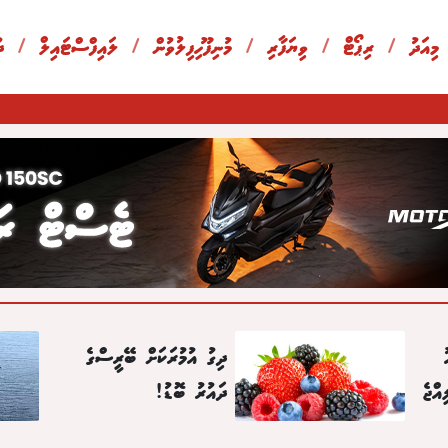
 މިއަދު
/
ރިޕޯޓް
/
ވިޔަފާރި
/
މުނިފޫހިފިލުވުން
/
ލައިފްސްޓައިލް
/
ދ
ދިގު އުމުރަކަށް ބޭރީސްގެ
ދައުރު ބޮޑު!