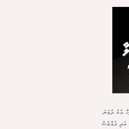
ހާ އެކު ދެވަނަ
 އަދި އެއްވެސް