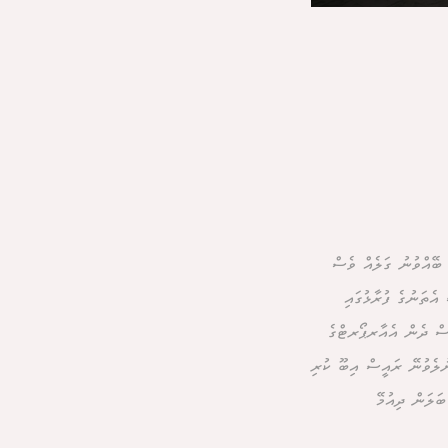
ބޭއްވުނު ގަލެއް ވެސް
ެތަނުގެ ފުރާޅުގައި
މިގެން ދިޔައިރު ވެސް ދެން އެއާރޕޯރޓްގެ
ނުލެވުނޭ ރައީސް އިބޫ ކުރި