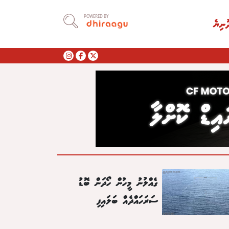
POWERED BY
ުނިޔެ
ގެއްލުނު މީހުން ހޯދަން ބޮޑު
ސަރަހައްދެއް ބަލައިފި