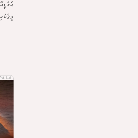
އެމްޑީއ
މީގެކުރ
Pvt. Ltd