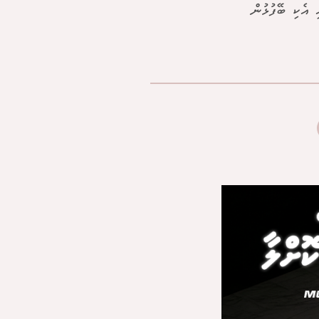
 އެކި ބޭފުޅުން