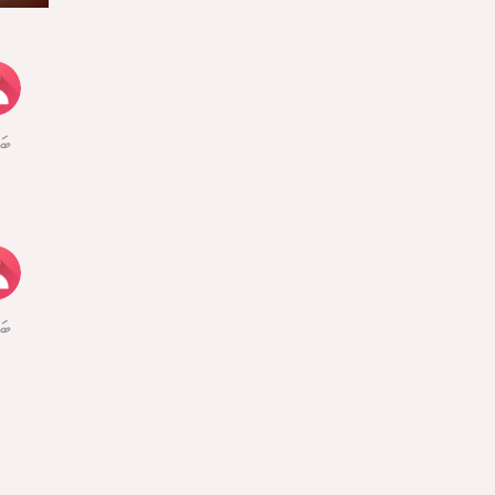
ބަ
ބަ