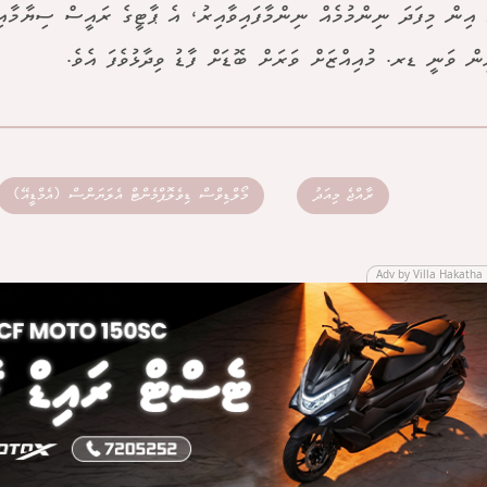
ޭ އިން މިފަދަ ނިންމުމެއް ނިންމާފައިވާއިރު، އެ ޕާޓީގެ ރައީސް ސިޔާމާއި
ިން ވަނީ ޑރ. މުއިއްޒަށް ވަރަށް ބޮޑަށް ފާޑު ވިދާޅުވެފަ އެވެ.
ރާއްޖެ މިއަދު
މޯލްޑިވްސް ޑިވެލޮޕްމެންޓް އެލަޔަންސް (އެމްޑީއޭ)
Adv by Villa Hakatha 