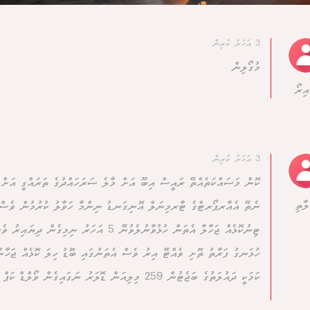
3 އަހަރު ކުރިން
މުގޯލިން
އިރޯ
3 އަހަރު ކުރިން
ކޮން މަސައްކަތެއްތޭ ރައީސް އިބޫ އަށް މާލެ ސަރަހައްދުގެ ތަރައްގީ އަށް 
ލާތި
ނެތޭ އެއާރޕޯރޓްގެ ޓާރމިނަލް އޮނިގަނޑު ނިންމާ ހަވާލު ކުރުމުން ވެސް އ
ޓިނުކޮޅެއް ޖަހާލާ އެތަން ހުޅުވާނުލެވުނޭ 5 އަހަރު ނި
ހުޅަނގު ފަރާތު ތޮށި ވެއްޓޭ އިރު ވެސް އެތަނުގައި ބޮޑު ހިލަ ކޮޅެއް ޖަހާ
ކަމަކީ ދައުލަތުގެ ބަޖެޓުން 259 މިލިއަން ޑޮލަރު ނަގައިގެން ވޯލްޑް ކަޕް ބަލަން ދިއުމޭ