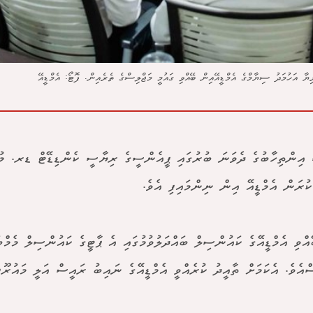
ާ އަހުމަދު ސިޔާމްގެ އެމްޑީއޭއިން ބޭއްވި ގައުމީ މަޖްލިސްގެ ތެރެއިން. ފޮޓޯ: އެމްޑީއޭ
އިންތިހާބުގެ ދެވަނަ ބުރުގައި ޕީއެންސީގެ ރިޔާސީ ކެންޑިޑޭޓް ޑރ. މުހަ
ކުރަން އެމްޑީއޭ އިން ނިންމައިފި އެވެ.
އްވި އެމްޑީއޭގެ ކައުންސިލް ބައްދަލުވުމުގައި އެ ޕާޓީގެ ކައުންސިލް މެމްބަ
ްއެވެ. އެކަމަށް ތާއީދު ކުރެއްވީ އެމްޑީއޭގެ ނައިބު ރައީސް އަލީ މައުރޫފެ