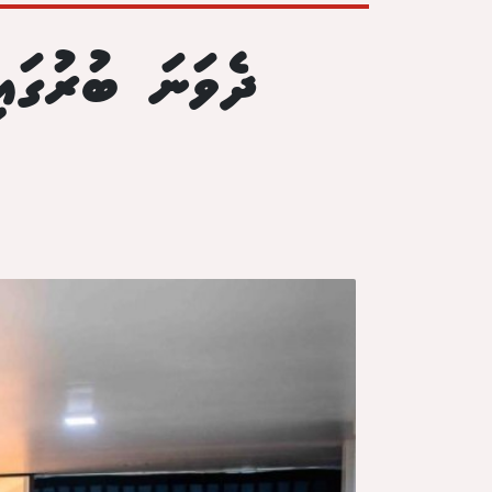
ދެވަނަ ބުރުގައ