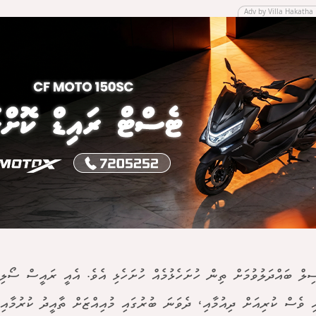
Adv by Villa Hakatha 
ިލް ބައްދަލުވުމަށް ތިން ހުށަހެޅުމެއް ހުށަހެޅި އެވެ. އެއީ ރައީސް ސޯލި
ި ވެސް ކުރިއަށް ދިއުމާއި، ދެވަނަ ބުރުގައި މުއިއްޒަށް ތާއީދު ކުރުމާއި