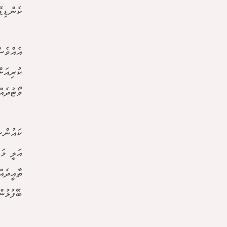
ކެންޑިޑ
އެއްވެސ
ވޯޓުދެއް
ކައުންސ
އަލީ މަ
ތާއީދެއ
ބޭފުޅުނ