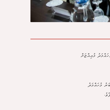
އްމަދު މުއިއްޒަށް
ރު މުހައްމަދު
ވެ.