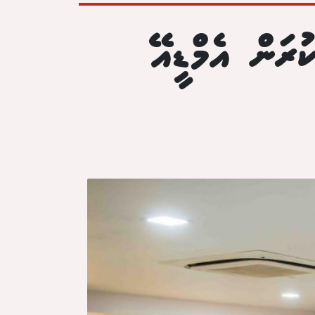
ރަން އެމްޑީއޭ