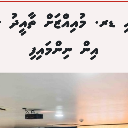
ި ޑރ. މުއިއްޒަށް ތާއީދު ކު
އިން ނިންމައިފި