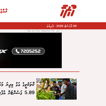
ރާއްޖެ
09 އޯގަސްޓް 2026
·
އާދިއްތަ
Adv by Villa Hakatha Pvt. Ltd
ކާތަކެތީގެ އަގު މިދިޔަ މަހު
5.89 ޕަސެންޓަށް އުފުލިއްޖެ