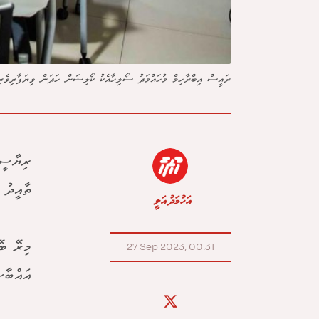
ރައީސް އިބްރާހިމް މުހައްމަދު ސޯލިހާއެކު ކޯލިޝަން ހަދަން ވިޔަފާރިވެރިޔ
ރިޔާސީ 
ތާއީދު 
އަހުމަދު އަލީ
މިރޭ ބޭ
27 Sep 2023, 00:31
އައްބާސ