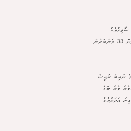
ސޯލިހާއެކު
ކުރިއަށްދާން ވޯޓު ދެއްވީ ވެސް ދެ ބޭފުޅުންނެވެ. ޑރ. މުއިއްޒަށް ތާއީދު ކުރަން 33 މެންބަރުން
ޭގެ ނައިބު ރައީސް
ވުރެ ވުރެ ބޮޑު
ިނަ އަދަދެއްގެ