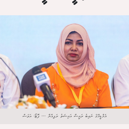
އެމްޑީއޭގެ ނައިބު ރައީސާ އައިޝަތު ރަފިއްޔާ --- ފޮޓޯ: އަވަސް