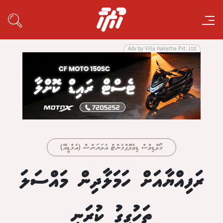
Adv by Villa Hakatha Pvt. Ltd
މޯލްޑިވްސް ޑިވެލޮޕްމެންޓް އެލަޔަންސް (އެމްޑީއޭ)
ރަފިއްޔާއަށް ހަމަލާދިން މައްސަލަ
ތަހުގީގު ކުރަނީ