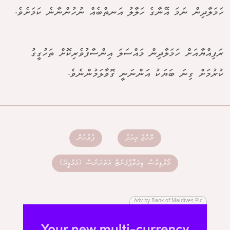
ހަމަލާދިން ނަމަ އޭނާގެ ހަލާލު އަނތްބެއް ނުހުންނާނެ ކަމަށެވެ.
ރަފިއްޔާއަށް ހަމަލާދިން މައްސަލަ އިންސާފުވެރިކޮށް ތަހުގީގު
ކުރުމަށް ގިނަ ބަޔަކު އަންނަނީ ގޮވާލަމުންނެވެ.
ރާއްޖެ މިއަދު
ފުލުހުން
މޯލްޑިވްސް ޑިވެލޮޕްމެންޓް އެލަޔަންސް (އެމްޑީއޭ)
Adv by Bank of Maldives Plc