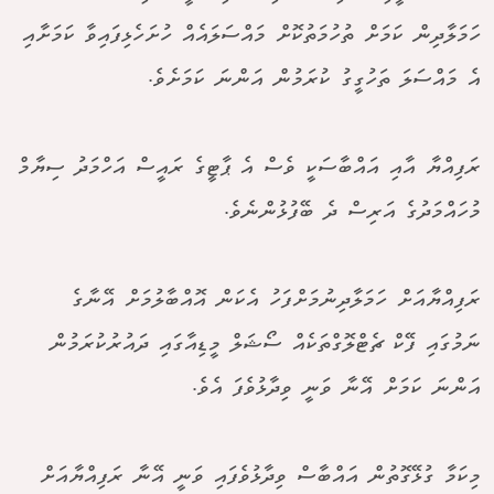
ހަމަލާދިން ކަމަށް ތުހުމަތުކޮށް މައްސަލައެއް ހުށަހެޅިފައިވާ ކަމަށާއި
އެ މައްސަލަ ތަހުގީގު ކުރަމުން އަންނަ ކަމަށެވެ.
ރަފިއްޔާ އާއި އައްބާސަކީ ވެސް އެ ޕާޓީގެ ރައީސް އަހްމަދު ސިޔާމް
މުހައްމަދުގެ އަރިސް ދެ ބޭފުޅުންނެވެ.
ރަފިއްޔާއަށް ހަމަލާދިނުމަށްފަހު އެކަން އޮއްބާލުމަށް އޭނާގެ
ނަމުގައި ފޭކް ޗެޓްލޮގްތަކެއް ސޯޝަލް މީޑިއާގައި ދައުރުކުރަމުން
އަންނަ ކަމަށް އޭނާ ވަނީ ވިދާޅުވެފަ އެވެ.
މިކަމާ ގުޅޭގޮތުން އައްބާސް ވިދާޅުވެފައި ވަނީ އޭނާ ރަފިއްޔާއަށް