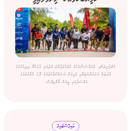
ކުންފުނިތަކާއި، މުއައްސަސާތަކުގެ މުވައްޒަފުންގެ މެދުގައި ދުޅަހެޔޮ ދިރިއުޅުމުގެ
އާދަތައް އަށަގެންނެވުމާއި ގުޅިގެން މަސައްކަތްކުރުމުގެ ރޫހު އާލާކުރުމުގެ
މަގްސަދުގައި ވީރަން މޯލްޑިވްސް...
ލައިފްސްޓައިލް