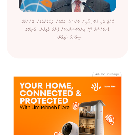
ރާއްޖެ އާއި މެކްސިކޯއިން ކެންސަރު ބައްޔަށް ފަރުވާކުރުމަށް ބޭނުންކުރާ
ޑާޒަލެކްސްގެ ފޭކް އިންޖެކްޝަންތަކެއް ފެނުމާ ގުޅިގެން، ދުނިޔޭގެ
ސިއްހަތު ޖަމިއްޔާ،...
Adv by Dhiraagu