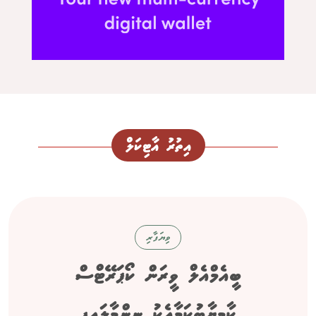
އިތުރު އާޓިކަލް
ވިޔަފާރި
ބީއެމްއެލް ވީރަން ކޯޕަރޭޓްސް
ކާމިޔާބުކަމާއެކު ނިންމާލައިފި