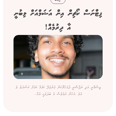
ފިޓްނަސް ކޯޗިން އިން އަޝަމްއަށް ލިބުނީ
އާ ދިރުމެއް!
ޖިސްމާނީ އަދި ނަފްސާނީ ދުޅަހެޔޮކަން ގެނުވަދޭ ކަމެއް ކަމަށް ކަސްރަތު ވެ
އެވެ. އެހެން ނަމަވެސް އެ ބަދަލަކީ އެއް...