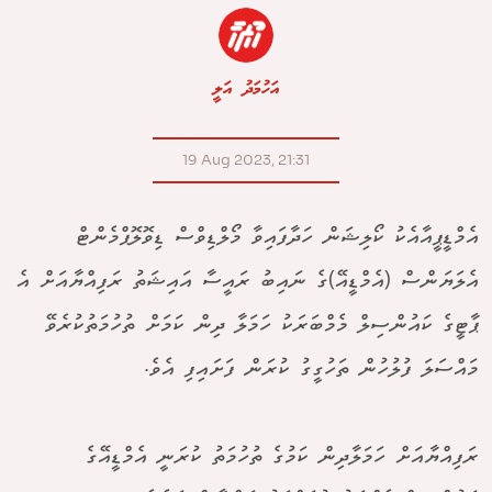
އަހުމަދު އަލީ
19 Aug 2023, 21:31
އެމްޑީޕީއާއެކު ކޯލިޝަން ހަދާފައިވާ މޯލްޑިވްސް ޑިވޮލޮޕްމެންޓް
އެލަޔަންސް (އެމްޑީއޭ)ގެ ނައިބު ރައީސާ އައިޝަތު ރަފިއްޔާއަށް އެ
ޕާޓީގެ ކައުންސިލް މެމްބަރަކު ހަމަލާ ދިން ކަމަށް ތުހުމަތުކުރެވޭ
މައްސަލަ ފުލުހުން ތަހުގީގު ކުރަން ފަށައިފި އެވެ.
ރަފިއްޔާއަށް ހަމަލާދިން ކަމުގެ ތުހުމަތު ކުރަނީ އެމްޑީއޭގެ