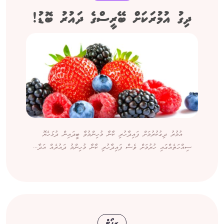
ދިގު އުމުރަކަށް ބޭރީސްގެ ދައުރު ބޮޑު!
އުމުރު ދިގުކުރުމަށް ފައިދާހުރި ކާނާ މުހިންމުވާ ބީދައިން ދުޅަހެޔޮ
ސިއްހަތެއްގައި ހުރުމަށް ވެސް ފައިދާހުރި ކާނާ މުހިންމު ދައުރެއް އަދާ...
ރިޕޯޓް