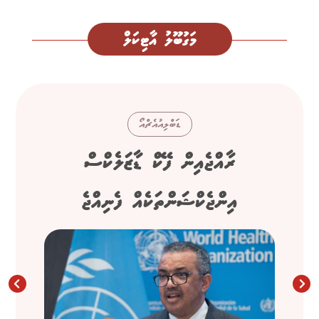
މަގުބޫލު އާޓިކަލް
ޑަބްލިއުއެޗްއޯ
ރާއްޖެއިން ފޭކް ޑާޒަލެކްސް
އިންޖެކްޝަންތަކެއް ފެނިއްޖެ