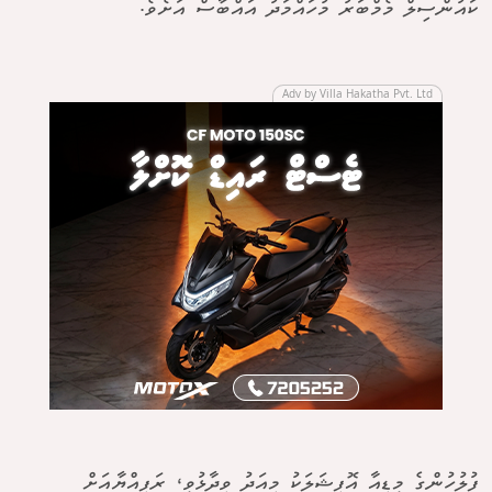
ކައުންސިލް މެމްބަރު މުހައްމަދު އައްބާސް އަށެވެ.
Adv by Villa Hakatha Pvt. Ltd
ފުލުހުންގެ މީޑިއާ އޮފިޝަލަކު މިއަދު ވިދާޅުވީ، ރަފިއްޔާއަށް