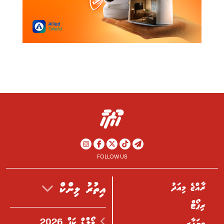
FOLLOW US
ރާއްޖެ މިއަދު
އިތުރު ލިންކް
ރިޕޯޓް
ވޯލްޑް ކަޕް 2026
ވިޔަފާރި